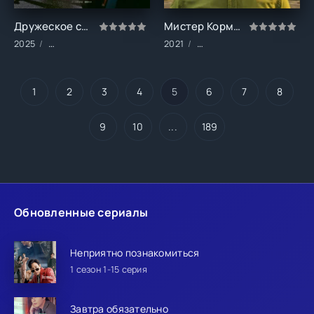
Дружеское соперничество (1 сезон)
Мистер Корман (1 сезон)
2025
Сериалы/Драма/Триллер
2021
Сериалы/Комедия/Драма
1
2
3
4
5
6
7
8
9
10
...
189
Обновленные сериалы
Неприятно познакомиться
1 сезон 1-15 серия
Завтра обязательно