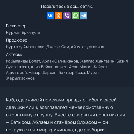
Поделитесь в соц. сетях:
Режиссер:
Нуржан Еркинулы
Продюсер:
Нуртлеу Амангелди, Джефф Олм, Айнур Нургазина
Актеры:
Кобыланды Болат, Аблай Салимханов, Жалгас Жангазин, Базил
Султангазы, Азиз Бейшеналиев, Асан Мажит, Кайрат
Адилгерей, Назар Шархан, Бахтияр Кожа, Мурат
Жарылкасинов
Коб, одержимый поисками правды о гибели своей
девушки Алии, возглавляет межведомственную
оперативную группу. Вместе с верными соратниками
— Батыром, Аблаем и стажёром Олжасом — он
погружается в мир криминала, где разборки