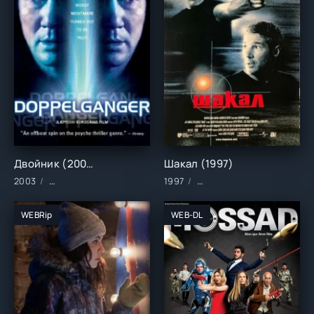
Двойник (2003)
Шакал (1997)
2003
Фильмы/Зарубежные/Комедии/Триллеры/Фэнтези
1997
Фильмы/Зарубежные/Боев
WEBRip
WEB-DL