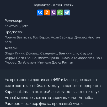
Поделитесь в соц. сетях:
Режиссер:
Кристиан Дюге
Продюсер:
Франко Баттиста, Том Берри, Жози Бернард, Джозеф Ньютон
Коэн
Актеры:
Эйдан Куинн, Дональд Сазерленд, Бен Кингсли, Клаудиа
Ферри, Селин Бонье, Власта Врана, Лилиана Коморовская, Вон
Флорес, Эл Уоксмен, Митчелл Дэвид Ротпан
На протяжении долгих лет ФБР и Моссад не жалеют
сил в попытках поймать международного террориста
Карлоса Шакала, который ловко ускользает от их рук.
Но всё меняется, когда на сцену выходит Аннибал
Рамирес — офицер флота, преданный муж и