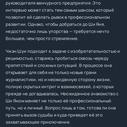
руководителя венчурного предприятия. Это
интервью может стать тем самым шансом, который
позволит ей сделать рывок в профессиональном
развитии. Однако, чтобы добраться до Ши Яня,
недостаточно лишь упорства — требуется нечто
большее, чем просто стремление.
Чжэн Шуи подходит к задаче с изобретательностью и
решимостью, стараясь пробиться сквозь череду
препятствий и сложных ситуаций. В процессе она
открывает для себя не только новые грани
журналистики, но и неожиданную сторону жизни,
полную скрытых интриг и взаимосвязей, о которых
прежде не догадывалась. Неожиданное знакомство с
Ши Яном меняет не только её профессиональный
путь, но и личный. Вопрос лишь в том, готова ли она
принять вызов судьбы и куда приведет её это
захватывающее приключение.