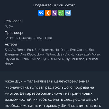
Поделитесь в соц. сетях:
Режиссер:
Го Ху
Продюсер:
Го Ху, Ли Синцзянь, Жэнь Сюй
Актеры:
Бай Лу, Дилан Ван, Вэй Чжэмин, Не Юань, Дун Сюань, Лю
Дунцинь, Ань Юэси, Цзян Пэйяо, Цзэн Ли, Ко Чжэньхай, Чжэн
Шухуань, Шэнь Юйцзе, Кун Ляньшунь, Лу Чэнцзюэ, Дэниэл
Чжоу
Чжэн Шуи — талантливая и целеустремленная
журналистка, готовая ради большого прорыва на
многое. Её карьера балансирует на грани новых
возможностей, и чтобы сделать следующий шаг, ей
необходимо взять интервью у Ши Яня, влиятельного