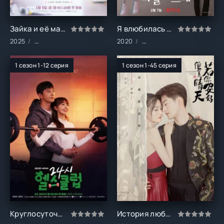
Зайка и её мальчики (1 сезон)
Я влюбилась в голограмму (1 сезон)
2025
Сериалы/Комедия/Мелодрамы
2020
Сериалы/Мелодрамы/Фан
1 сезон 1-12 серия
1 сезон 1-45 серия
Круглосуточный спортклуб (1 сезон)
История любви: Ты самое больше счастье в моей жизни (1 сезон)