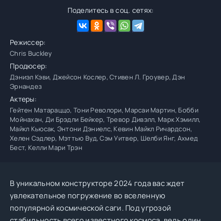
Поделитесь в соц. сетях:
Режиссер:
Chris Buckley
Продюсер:
Дэниэл Кэви, Джейсон Кослер, Стивен Л. Гроувер, Дэн
Эрнандез
Актеры:
Гейтен Матараццо, Тони Револори, Марсаи Мартин, Бобби
Мойнахан, Ди Брэдли Бейкер, Тревор Дивэлл, Марк Хэмилл,
Майкл Кьюсак, Энтони Дэниелс, Кевин Майкл Ричардсон,
Хелен Сэдлер, Мэттью Вуд, Сэм Уитвер, Шелби Янг, Ахмед
Бест, Келли Мари Трэн
В уникальном конструкторе 2024 года вас ждет
увлекательное погружение во вселенную
популярной космической саги. Под угрозой
стабильность всего известного космоса, ведь один