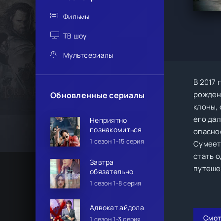
Фильмы
ТВ шоу
Мультсериалы
В 2017
рожден
Обновленные сериалы
клоны,
его да
Неприятно
познакомиться
опасно
1 сезон 1-15 серия
Сумеет 
стать 
Завтра
путеше
обязательно
1 сезон 1-8 серия
Адвокат айдола
Смот
1 сезон 1-3 серия