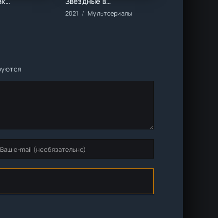
Голова Хоакина Мурьеты (2023)
Звёздные войны: Бракованная партия (2021)
алы/2023 год/Зарубежные/Боевики/Вестерн
2021
Мультсериалы
руются