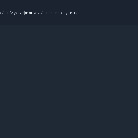
р
»
Мультфильмы
» Голова-утиль