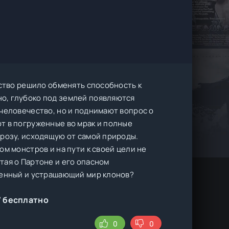
ество решило обменять способность к
о, глубоко под землей появляются
человечество, но и поднимают вопрос о
т в погруженные во мрак и полные
грозу, исходящую от самой природы.
м монстров и на пути к своей цели не
тая о Партоне и его опасном
венный и устрашающий мир клонов?
" бесплатно
0
0