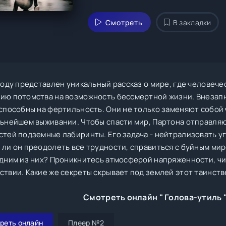
Смотреть
В закладки
 году представлен уникальный рассказ о мире, где человеч
ию потомства на возможность бессмертной жизни. Внезапн
 способны на фертильность. Они не только заменяют собой 
льнейшем выживании. Чтобы спасти мир, Партона отправляю
стей подземные лабиринты. Его задача - нейтрализовать у
ли он преодолеть все трудности, справиться с буйным миро
одним из них? Проникнитесь атмосферой напряженности, чи
ствии. Какие же секреты скрывает под землей этот таинст
Смотреть онлайн " Голова-утиль 
реть онлайн
Плеер №2