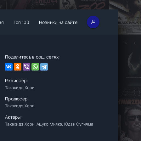
ая
Топ 100
Новинки на сайте
Поделитесь в соц. сетях:
Режиссер:
Такахидэ Хори
Продюсер:
Такахидэ Хори
Актеры:
Такахидэ Хори, Ацуко Миякэ, Юдзи Сугияма