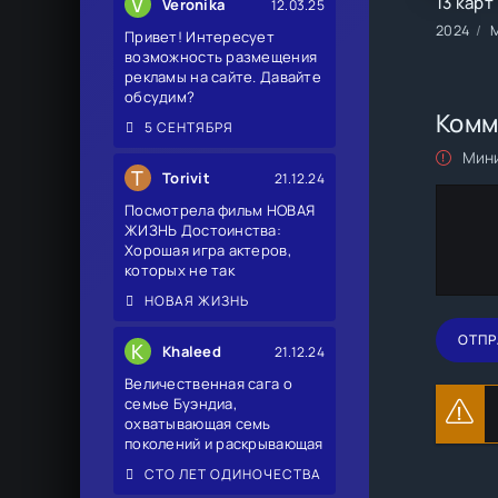
V
Veronika
12.03.25
2024
Привет! Интересует
возможность размещения
рекламы на сайте. Давайте
обсудим?
Комм
5 СЕНТЯБРЯ
Мини
T
Torivit
21.12.24
Посмотрела фильм НОВАЯ
ЖИЗНЬ Достоинства:
Хорошая игра актеров,
которых не так
НОВАЯ ЖИЗНЬ
ОТПР
K
Khaleed
21.12.24
Величественная сага о
семье Буэндиа,
охватывающая семь
поколений и раскрывающая
СТО ЛЕТ ОДИНОЧЕСТВА