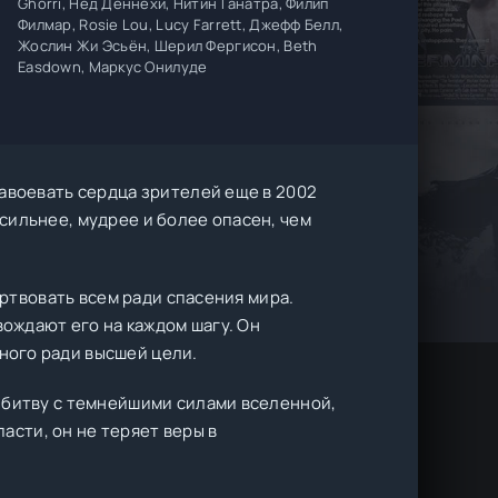
Ghorri, Нед Деннехи, Нитин Ганатра, Филип
Филмар, Rosie Lou, Lucy Farrett, Джефф Белл,
Жослин Жи Эсьён, Шерил Фергисон, Beth
Easdown, Маркус Онилуде
завоевать сердца зрителей еще в 2002
сильнее, мудрее и более опасен, чем
ертвовать всем ради спасения мира.
ождают его на каждом шагу. Он
ного ради высшей цели.
 битву с темнейшими силами вселенной,
пасти, он не теряет веры в