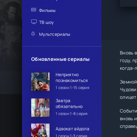
Фильмы
ТВ шоу
Мультсериалы
Вновь 
Обновленные сериалы
году, 
когда-
Неприятно
познакомиться
Земной 
1 сезон 1-15 серия
Чудови
олицет
Завтра
обязательно
Событи
1 сезон 1-8 серия
вновь и
справе
Адвокат айдола
1 сезон 1-3 серия