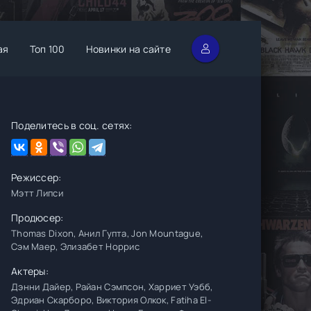
ая
Топ 100
Новинки на сайте
Поделитесь в соц. сетях:
Режиссер:
Мэтт Липси
Продюсер:
Thomas Dixon, Анил Гупта, Jon Mountague,
Сэм Маер, Элизабет Норрис
Актеры:
Дэнни Дайер, Райан Сэмпсон, Харриет Уэбб,
Эдриан Скарборо, Виктория Олкок, Fatiha El-