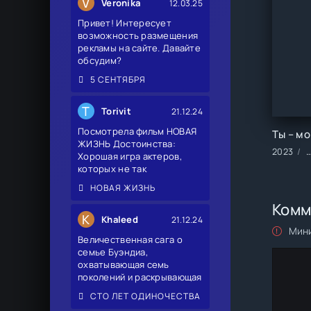
V
Veronika
12.03.25
Привет! Интересует
возможность размещения
рекламы на сайте. Давайте
обсудим?
5 СЕНТЯБРЯ
T
Torivit
21.12.24
Посмотрела фильм НОВАЯ
ЖИЗНЬ Достоинства:
2023
Хорошая игра актеров,
которых не так
НОВАЯ ЖИЗНЬ
Комм
K
Khaleed
21.12.24
Мини
Величественная сага о
семье Буэндиа,
охватывающая семь
поколений и раскрывающая
СТО ЛЕТ ОДИНОЧЕСТВА