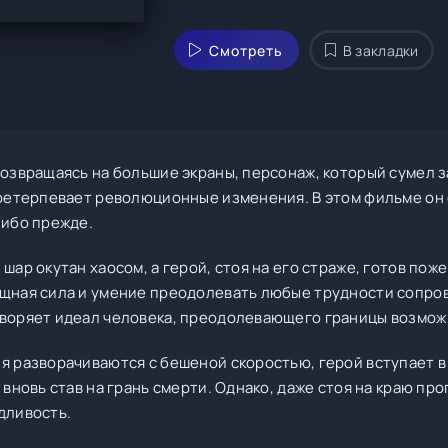
Смотреть
В закладки
возвращаясь на большие экраны, персонаж, который сумел 
претерпевает революционные изменения. В этом фильме он 
либо прежде.
шар окутан хаосом, а герой, стоя на его страже, готов пож
щная сила и умение преодолевать любые трудности сопров
воряет идеал человека, преодолевающего границы возмож
я разворачиваются с бешеной скоростью, герой вступает в
 вновь став на грань смерти. Однако, даже стоя на краю про
дливость.