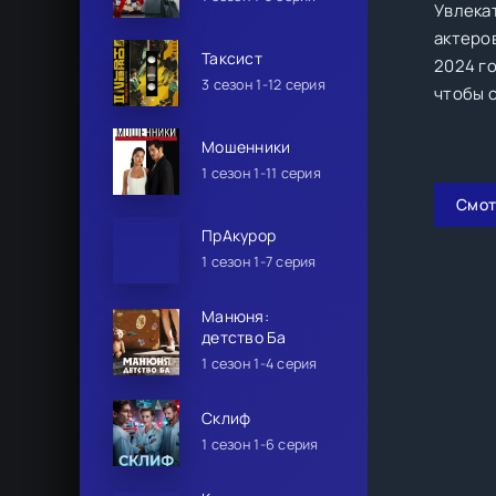
Увлека
актеро
Таксист
2024 го
3 сезон 1-12 серия
чтобы с
Мошенники
1 сезон 1-11 серия
Смот
ПрАкурор
1 сезон 1-7 серия
Манюня:
детство Ба
1 сезон 1-4 серия
Склиф
1 сезон 1-6 серия