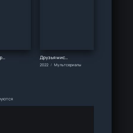
Плохие парни ()
Друзья мистера Фокса (1 сезон)
/Исторические/Триллер
тфильмы/Зарубежные/2022 год
2022
Мультсериалы
руются