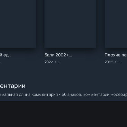
Ты – мой единственный (1 сезон)
Бали 2002 (1 сезон)
Сериалы/2023 год/Зарубежные/Мелодрамы/Фэнтези
2022
Сериалы/2022 год/Зарубежные/Драма
2022
Муль
ентарии
мальная длина комментария - 50 знаков. комментарии модери