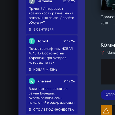
V
Veronika
12.03.25
Привет! Интересует
возможность размещения
рекламы на сайте. Давайте
обсудим?
2018
С
5 СЕНТЯБРЯ
T
Torivit
21.12.24
Комм
Посмотрела фильм НОВАЯ
Мини
ЖИЗНЬ Достоинства:
Хорошая игра актеров,
которых не так
НОВАЯ ЖИЗНЬ
K
Khaleed
21.12.24
Величественная сага о
семье Буэндиа,
ОТПР
охватывающая семь
поколений и раскрывающая
СТО ЛЕТ ОДИНОЧЕСТВА