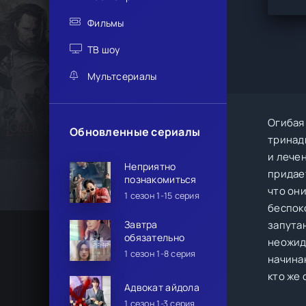
Фильмы
ТВ шоу
Мультсериалы
Огибая
Обновленные сериалы
тринад
и лече
Неприятно
придает
познакомиться
что они
1 сезон 1-15 серия
беспок
Завтра
запута
обязательно
неожид
1 сезон 1-8 серия
начина
кто же 
Адвокат айдола
1 сезон 1-3 серия