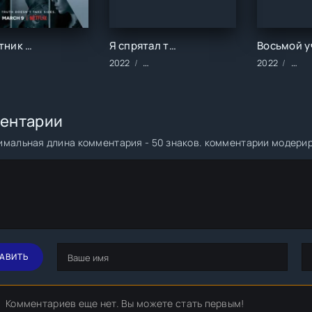
Соучастник (1 сезон)
Я спрятал тебя в своем сердце (1 сезон)
ериалы/2018 год/Зарубежные/Детективы/Драма/Криминал/Триллер
2022
Сериалы/2022 год/Зарубежные/Турец
2022
Сери
ентарии
мальная длина комментария - 50 знаков. комментарии модери
АВИТЬ
Комментариев еще нет. Вы можете стать первым!