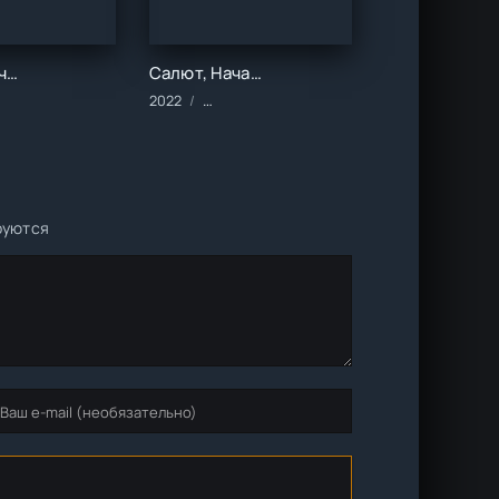
Восьмой участок (1 сезон)
Салют, Начальник (1-2 сезон)
кие/Комедия/Мелодрамы
алы/2022 год/Зарубежные/Русские/Мелодрамы
2022
Сериалы/2022 год/Зарубежные/Русские/
руются