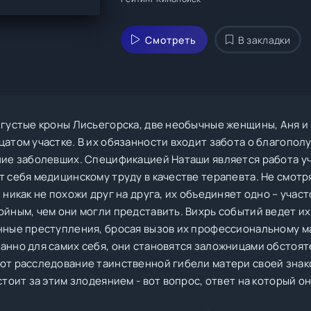
Смотреть
В закладки
 густые кроны Лисьегорска, две необычные женщины, Аня и
цатом участке. В их обязанности входит забота о благопо
ние заболевших. Спецификацией Наташи является работа у
 себя медицинскому труду в качестве терапевта. Не смотря 
 никак не похожи друг на друга, их объединяет одно – учас
ойным, чем они могли представить. Вихрь событий ведет и
нные преступления, бросая вызов их профессиональному ма
анно для самих себя, они становятся заложницами обстоят
ют расследование таинственной гибели матери своей знако
стоит за этим злодеянием - вот вопрос, ответ на который о