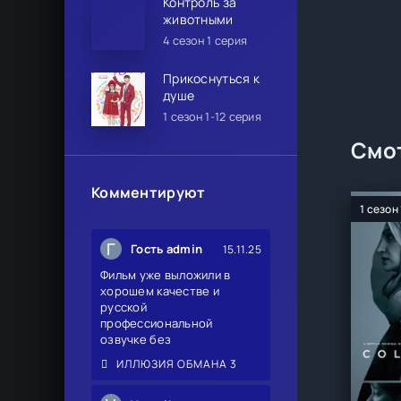
Контроль за
животными
4 сезон 1 серия
Прикоснуться к
душе
1 сезон 1-12 серия
Смот
Комментируют
1 сезон
Г
Гость admin
15.11.25
Фильм уже выложили в
хорошем качестве и
русской
профессиональной
озвучке без
ИЛЛЮЗИЯ ОБМАНА 3