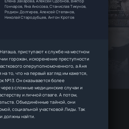
Елена Захарова, Алексей Сдобнов, Виктор
Гончаров, Яна Аносова, Станислав Тикунов,
Родион Долгирев, Алексей Степанов,
Николай Стародубцев, Антон Кротов
 Наташа, приступают к службе на местном
лучии горожан, искоренение преступности
часткового оперуполномоченного, а Аня
на то, что на первый взгляд им кажется,
ток №13. Он оказывается более
х через сложные медицинские случаи и
стерству и личной отваге. А потом,
ельств. Объединённые тайной, они
мой, социальной участковой Лиды. Так
ни должны найти.