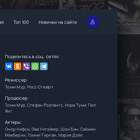
ая
Топ 100
Новинки на сайте
Поделитесь в соц. сетях:
Режиссер:
Томм Мур, Росс Стюарт
Продюсер:
Томм Мур, Стефан Роэлантс, Нора Туми, Пол
Янг
Актеры:
Онор Нифси, Эва Уитэйкер, Шон Бин, Саймон
Макберни, Томми Тирнан, Мария Дойл