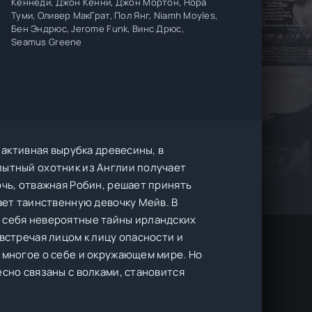
Кеннеди, Джон Кенни, Джон Мортон, Нора
Туми, Оливер МакГрат, Пол Янг, Niamh Moyles,
Бен Эндрюс, Jerome Funk, Винс Дрюс,
Seamus Greene
 активная вырубка древесины, в
пытный охотник из Англии получает
очь, отважная Робин, решает принять
ает таинственную девочку Мейв. В
я себя невероятные тайны ирландских
встречая лицом к лицу опасности и
 многое о себе и окружающем мире. Но
есно связаны с волками, становится