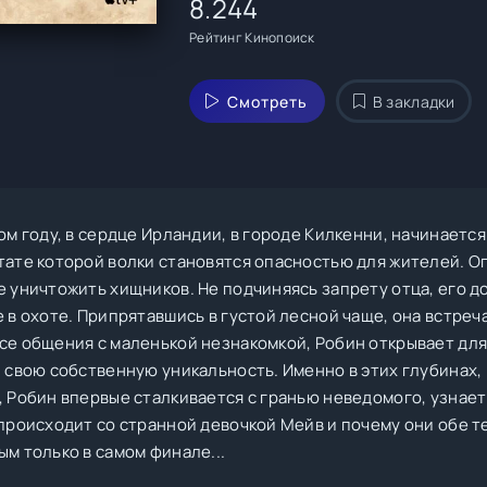
8.244
Рейтинг Кинопоиск
Смотреть
В закладки
ом году, в сердце Ирландии, в городе Килкенни, начинается
тате которой волки становятся опасностью для жителей. О
е уничтожить хищников. Не подчиняясь запрету отца, его д
 в охоте. Припрятавшись в густой лесной чаще, она встреч
се общения с маленькой незнакомкой, Робин открывает дл
 свою собственную уникальность. Именно в этих глубинах, 
, Робин впервые сталкивается с гранью неведомого, узнает
 происходит со странной девочкой Мейв и почему они обе т
м только в самом финале...