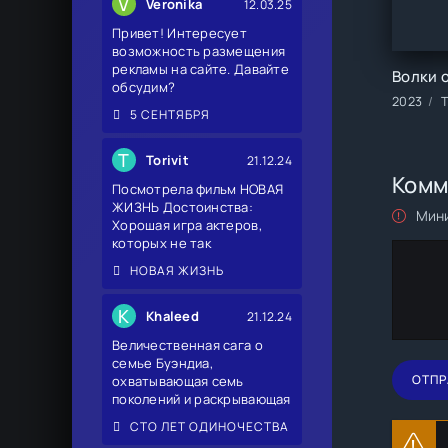
V
Veronika
12.03.25
Привет! Интересует
возможность размещения
рекламы на сайте. Давайте
обсудим?
2023
5 СЕНТЯБРЯ
T
Torivit
21.12.24
Комм
Посмотрела фильм НОВАЯ
ЖИЗНЬ Достоинства:
Мини
Хорошая игра актеров,
которых не так
НОВАЯ ЖИЗНЬ
K
Khaleed
21.12.24
Величественная сага о
семье Буэндиа,
ОТПР
охватывающая семь
поколений и раскрывающая
СТО ЛЕТ ОДИНОЧЕСТВА