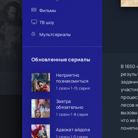
Фильмы
ТВ шоу
Мультсериалы
Обновленные сериалы
В 1650-
резуль
Неприятно
познакомиться
задани
1 сезон 1-15 серия
участие
процес
Завтра
лесов и
обязательно
вызовы
1 сезон 1-8 серия
что же
понятны
Адвокат айдола
1 сезон 1-3 серия