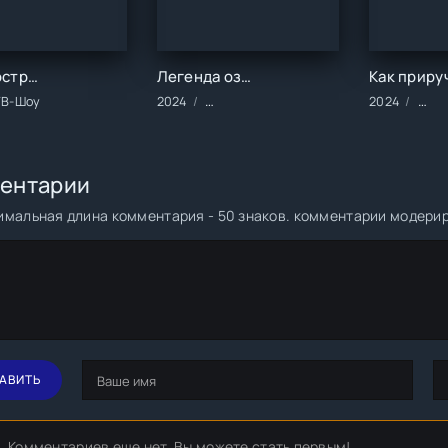
Волки острова Ванкувер (2023)
Легенда озера Холлоу (2024)
ТВ-Шоу
2024
Фильмы/2024 год/Зарубежные/Ужасы
2024
Муль
ентарии
мальная длина комментария - 50 знаков. комментарии модери
АВИТЬ
Комментариев еще нет. Вы можете стать первым!