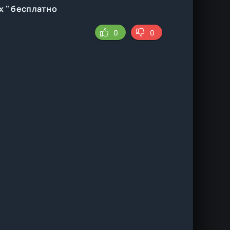
х " бесплатно
0
0