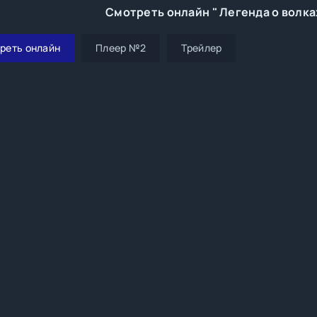
Смотреть онлайн " Легенда о волка
реть онлайн
Плеер №2
Трейлер