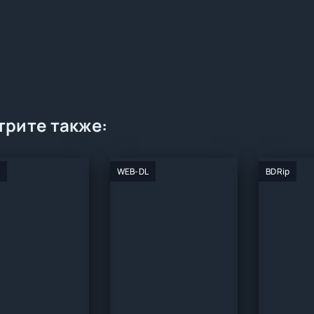
рите также:
WEB-DL
BDRip