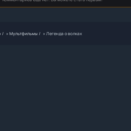
р
»
Мультфильмы
» Легенда о волках