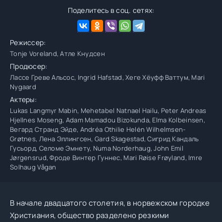
Поделитесь в соц. сетях:
Режиссер:
Tonje Voreland, Атле Кнудсен
Продюсер:
Лассе Греве Альсос, Ingrid Hafstad, Хеге Хёуфф Ваттум, Mari
Nygaard
Актеры:
Lukas Langmyr Mabin, Mehetabel Natnael Hailu, Peter Andreas
Hjellnes Moseng, Adam Mamadou Bizokunda, Elma Kolbeinsen,
Вегард Странд Эйде, Andréa Othilie Helén Wilhelmsen-
Grøtnes, Лена Эллингсен, Gard Skagestad, Сигрид Кандаль
Гусьорд, Селоме Эмнету, Numa Norderhaug, John Emil
Jørgensrud, Фроде Винтер Гуннес, Mari Røise Frøyland, Imre
Solhaug Vågan
В начале двадцатого столетия, в норвежском городке
Христиания, общество разделено резкими