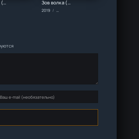
Давос 1917 (2023)
Зов волка (2019)
алы/2023 год/Зарубежные/Военные/Драма/Триллер
2019
Фильмы/2019 год/Зарубежные/Боевик/Тр
руются