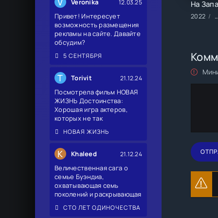
V
Veronika
12.03.25
Привет! Интересует
2022
Ф
возможность размещения
рекламы на сайте. Давайте
обсудим?
Комм
5 СЕНТЯБРЯ
Мини
T
Torivit
21.12.24
Посмотрела фильм НОВАЯ
ЖИЗНЬ Достоинства:
Хорошая игра актеров,
которых не так
НОВАЯ ЖИЗНЬ
ОТПР
K
Khaleed
21.12.24
Величественная сага о
семье Буэндиа,
охватывающая семь
поколений и раскрывающая
СТО ЛЕТ ОДИНОЧЕСТВА