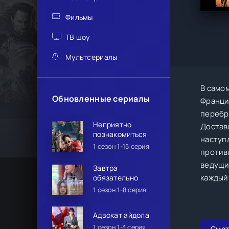
Фильмы
ТВ шоу
Мультсериалы
В само
Обновленные сериалы
Франци
перебр
Неприятно
Достав
познакомиться
наступл
1 сезон 1-15 серия
против
ведущи
Завтра
каждый
обязательно
1 сезон 1-8 серия
Адвокат айдола
1 сезон 1-3 серия
Смот