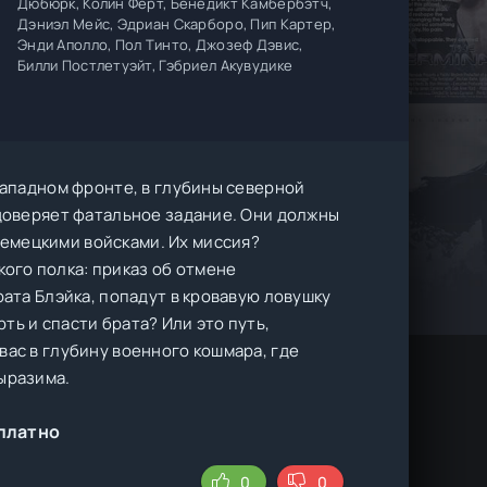
Дюбюрк, Колин Фёрт, Бенедикт Камбербэтч,
Дэниэл Мейс, Эдриан Скарборо, Пип Картер,
Энди Аполло, Пол Тинто, Джозеф Дэвис,
Билли Постлетуэйт, Гэбриел Акувудике
 Западном фронте, в глубины северной
 доверяет фатальное задание. Они должны
емецкими войсками. Их миссия?
ого полка: приказ об отмене
рата Блэйка, попадут в кровавую ловушку
ть и спасти брата? Или это путь,
вас в глубину военного кошмара, где
ыразима.
сплатно
0
0