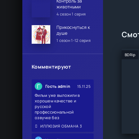
Контроль за
животными
4 сезон 1 серия
Прикоснуться к
Смот
душе
1 сезон 1-12 серия
BDRip
Комментируют
Г
Гость admin
15.11.25
Фильм уже выложили в
хорошем качестве и
русской
профессиональной
озвучке без
ИЛЛЮЗИЯ ОБМАНА 3