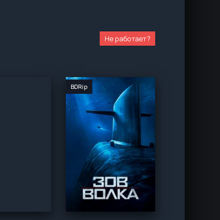
Не работает?
BDRip