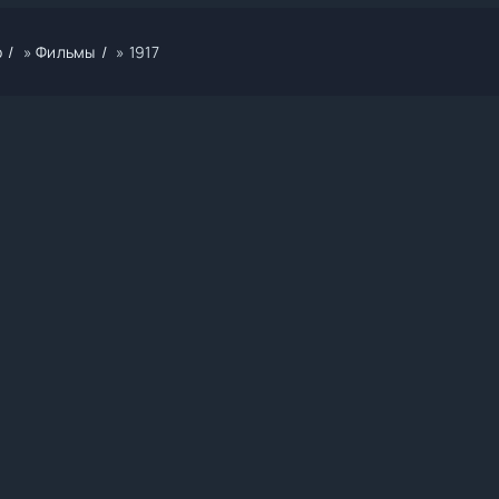
р
»
Фильмы
» 1917