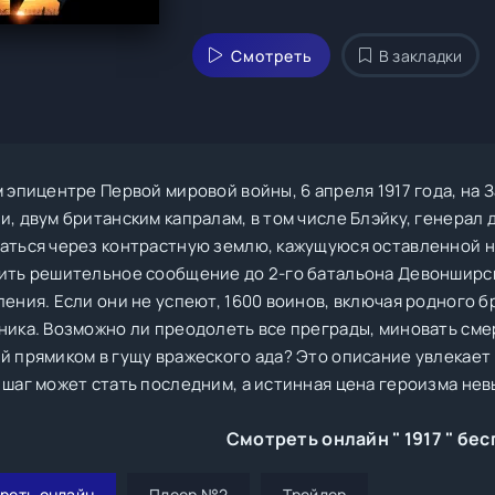
Смотреть
В закладки
м эпицентре Первой мировой войны, 6 апреля 1917 года, на
и, двум британским капралам, в том числе Блэйку, генерал
аться через контрастную землю, кажущуюся оставленной н
ить решительное сообщение до 2-го батальона Девонширск
ения. Если они не успеют, 1600 воинов, включая родного б
ника. Возможно ли преодолеть все преграды, миновать смер
й прямиком в гущу вражеского ада? Это описание увлекает 
 шаг может стать последним, а истинная цена героизма нев
Смотреть онлайн " 1917 " бе
реть онлайн
Плеер №2
Трейлер