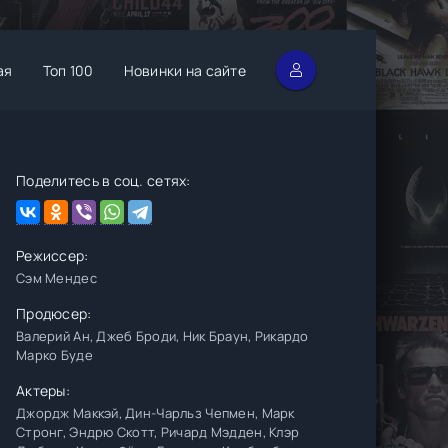
ая
Топ 100
Новинки на сайте
Поделитесь в соц. сетях:
Режиссер:
Сэм Мендес
Продюсер:
Валерий Ан, Джеб Броди, Ник Браун, Рикардо
Марко Буде
Актеры:
Джордж Маккэй, Дин-Чарльз Чепмен, Марк
Стронг, Эндрю Скотт, Ричард Мэдден, Клэр