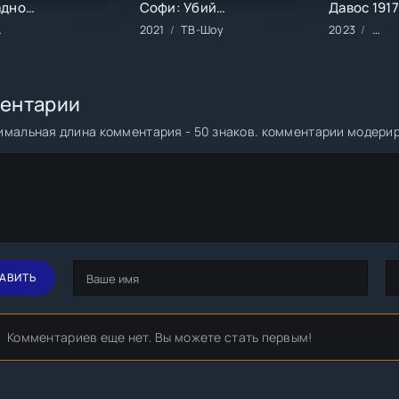
На Западном фронте без перемен (2022)
Софи: Убийство в Западном Корке (2021)
ильмы/2022 год/Зарубежные/Боевик/Военные/Драма/Исторические
2021
ТВ-Шоу
2023
Сери
ентарии
мальная длина комментария - 50 знаков. комментарии модери
АВИТЬ
Комментариев еще нет. Вы можете стать первым!