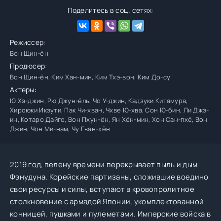
Поделитесь в соц. сетях:
Режиссер:
Вон Щин-ён
Продюсер:
Вон Щин-ён, Ким Хан-мин, Ким Тхэ-вон, Ким До-су
Актеры:
Ю Хэ-джин, Рю Джун-ёль, Чо У-джин, Кадзуки Китамура,
Хироюки Икэути, Пак Чи-хван, Чхве Ю-хва, Сон Ю-бин, Ли Джэ-
ин, Котаро Дайго, Вон Пхун-ён, Ян Хён-мин, Хон Сан-пхё, Вон
Джин, Чон Ми-нам, Чу Гван-хён
2019 год, пелену времени перекрывает пыль и дым
Фэнудунa. Корейские партизаны, сложившие воедино
свои ресурсы и силы, вступают в кровопролитное
столкновение с армадой Японии, укомплектованной
конницей, пушками и пулеметами. Имперские войска в