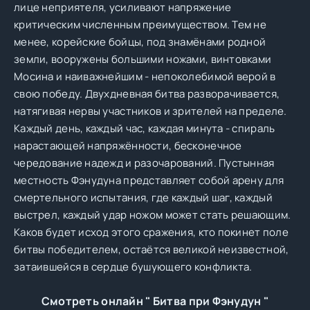
лице неприятеля, усиливают напряжение
критическим численным преимуществом. Тем не
менее, корейские бойцы, под знамёнами родной
земли, вооружены большими ножами, винтовками
Мосина и наиважнейшим - непоколебимой верой в
свою победу. Двухдневная битва разворачивается,
натягивая нервы участников и зрителей на пределе.
Каждый день, каждый час, каждая минута - спираль
нарастающей напряжённости, бесконечное
чередование надежд и разочарований. Пустынная
местность Фэнудунa представляет собой арену для
смертельного испытания, где каждый шаг, каждый
выстрел, каждый удар ножом может стать решающим.
Каков будет исход этого сражения, кто покинет поле
битвы победителем, остаётся великой неизвестной,
затаившейся в сердце бушующего конфликта.
Смотреть онлайн " Битва при Фэнудун "