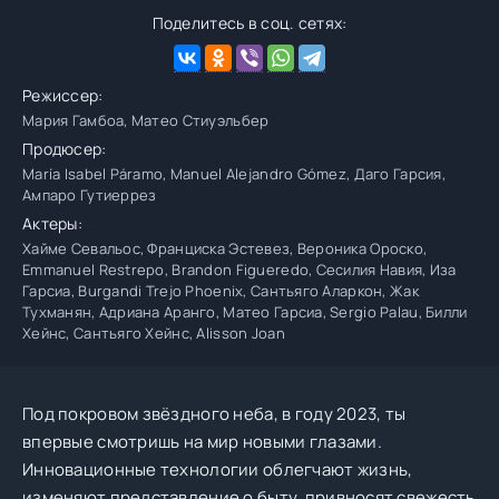
Поделитесь в соц. сетях:
Режиссер:
Мария Гамбоа, Матео Стиуэльбер
Продюсер:
María Isabel Páramo, Manuel Alejandro Gómez, Даго Гарсия,
Ампаро Гутиеррез
Актеры:
Хайме Севальос, Франциска Эстевез, Вероника Ороско,
Emmanuel Restrepo, Brandon Figueredo, Сесилия Навия, Иза
Гарсиа, Burgandi Trejo Phoenix, Сантьяго Аларкон, Жак
Тухманян, Адриана Аранго, Матео Гарсиа, Sergio Palau, Билли
Хейнс, Сантьяго Хейнс, Alisson Joan
Под покровом звёздного неба, в году 2023, ты
впервые смотришь на мир новыми глазами.
Инновационные технологии облегчают жизнь,
изменяют представление о быту, привносят свежесть