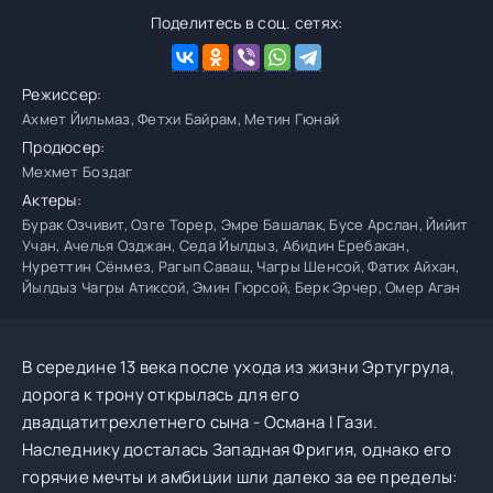
Поделитесь в соц. сетях:
Режиссер:
Ахмет Йильмаз, Фетхи Байрам, Метин Гюнай
Продюсер:
Мехмет Боздаг
Актеры:
Бурак Озчивит, Озге Торер, Эмре Башалак, Бусе Арслан, Йийит
Учан, Ачелья Озджан, Седа Йылдыз, Абидин Еребакан,
Нуреттин Сёнмез, Рагып Саваш, Чагры Шенсой, Фатих Айхан,
Йылдыз Чагры Атиксой, Эмин Гюрсой, Берк Эрчер, Омер Аган
В середине 13 века после ухода из жизни Эртугрула,
дорога к трону открылась для его
двадцатитрехлетнего сына - Османа I Гази.
Наследнику досталась Западная Фригия, однако его
горячие мечты и амбиции шли далеко за ее пределы: