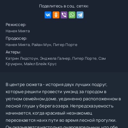
Поделитесь в соц. сетях:
Режиссер:
Нанея Мията
Продюсер:
Нанея Мията, Райан Мун, Питер Порте
Актеры:
Катрин Лидстоун, Энджела Галнер, Питер Порте, Сэм
Крумрин, Майкл Блейк Крус
В центре сюжета - история двух лучших подруг,
которые решили провести уикэнд за городом в
уютном семейном доме, уединенно расположенном в
лесной глуши у берега озера. Непредсказуемость
начинается, когда красивый незнакомец
пересекается на их пути во время лесной прогулки.
Он оказывается настолько очаровательным, что обе