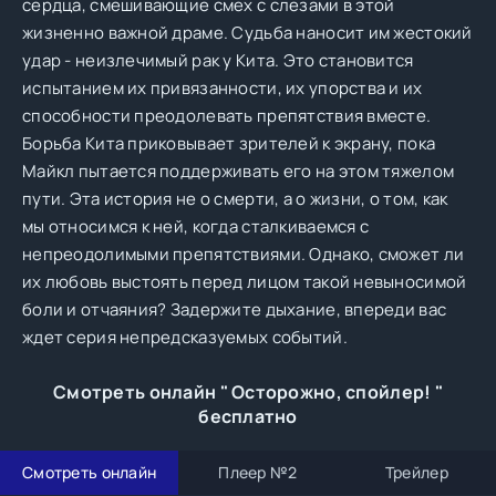
сердца, смешивающие смех с слезами в этой
жизненно важной драме. Судьба наносит им жестокий
удар - неизлечимый рак у Кита. Это становится
испытанием их привязанности, их упорства и их
способности преодолевать препятствия вместе.
Борьба Кита приковывает зрителей к экрану, пока
Майкл пытается поддерживать его на этом тяжелом
пути. Эта история не о смерти, а о жизни, о том, как
мы относимся к ней, когда сталкиваемся с
непреодолимыми препятствиями. Однако, сможет ли
их любовь выстоять перед лицом такой невыносимой
боли и отчаяния? Задержите дыхание, впереди вас
ждет серия непредсказуемых событий.
Смотреть онлайн " Осторожно, спойлер! "
бесплатно
Смотреть онлайн
Плеер №2
Трейлер