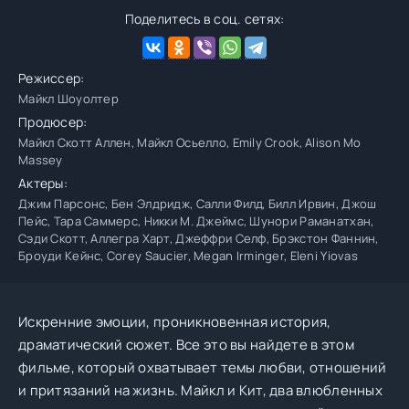
Поделитесь в соц. сетях:
Режиссер:
Майкл Шоуолтер
Продюсер:
Майкл Скотт Аллен, Майкл Осьелло, Emily Crook, Alison Mo
Massey
Актеры:
Джим Парсонс, Бен Элдридж, Салли Филд, Билл Ирвин, Джош
Пейс, Тара Саммерс, Никки М. Джеймс, Шунори Раманатхан,
Сэди Скотт, Аллегра Харт, Джеффри Селф, Брэкстон Фаннин,
Броуди Кейнс, Corey Saucier, Megan Irminger, Eleni Yiovas
Искренние эмоции, проникновенная история,
драматический сюжет. Все это вы найдете в этом
фильме, который охватывает темы любви, отношений
и притязаний на жизнь. Майкл и Кит, два влюбленных