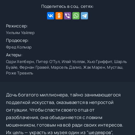
Поделитесь в соц. сетях:
Режиссер:
Уильям Уайлер
Продюсер:
Фред Колмар
Актеры:
Одри Хепберн, Питер О’Тул, Илай Уоллак, Хью Гриффит, Шарль
Буайе, Фернан Гравей, Марсель Далио, Жак Марен, Мусташ,
Роже Тревиль
Дочь богатого миллионера, тайно занимающегося
подделкой искусства, оказывается в непростой
ситуации. Чтобы спасти своего отца от
разоблачения, она объединяется с ловким
мошенником, готовым на всё ради своих интересов.
Их цель — украсть из музея один из "шедевров",