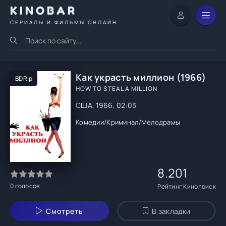
KINOBAR
СЕРИАЛЫ И ФИЛЬМЫ ОНЛАЙН
Как украсть миллион (1966)
BDRip
HOW TO STEAL A MILLION
США, 1966, 02:03
Комедии
/
Криминал
/
Мелодрамы
8.201
0
голосов
Рейтинг Кинопоиск
Смотреть
В закладки