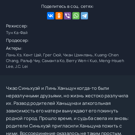
Поделитесь в соц. сетях:
Режиссер:
Тун Ка-Фай
Продюсер:
Актеры:
Лань Хэ, Кент Цай, Грег Сюй, Чжан Цзинлань, Kuang-Chen
Chang, Ральф Чиу, Саманта Ко, Berry Wen-i Kuo, Meng-Hsueh
Lee, J.C. Lei
Чжао Синьхуэй и Линь Ханьцун когда-то были
неразлучными друзьями, но жизнь жестоко разлучила
их. Развод родителей Ханьцуна и алкогольная
зависимость его матери вынуждают его покинуть
родной город. Прошло время, и судьба свела их вновь:
родители Синьхуэй пригласили Ханьцуна пожить с
ними. Воссоединение оказалось не таким простым,