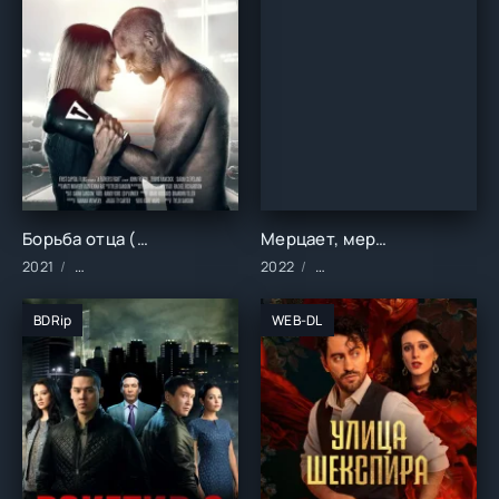
Борьба отца (2021)
Мерцает, мерцает яркая звезда (2022)
2021
Фильмы/2021 год/Зарубежные/Боевик/Драма/Семейные/Cпо
2022
Сериалы/2022 год/Заруб
BDRip
WEB-DL