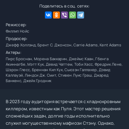
Поделитесь в соц. сетях:
Режиссер:
Филлип Нойс
Продюсер:
Джефф Холлэнд, Брент С. Джонсон, Carrie Adams, Kent Adams
Актеры:
Пирс Броснан, Морена Баккарин, Джеймс Каан, Гбенга
Акиннагбе, Мэтт Кук, Девид Чаттем, Тоби Хасс, Фредрик Лене,
Шэрон Глесс, Бреннан Кил Кук, Сьюзэн Галлахер, Дэвид
Каллауэй, Линдси Дж. Смит, Стивен Луис Граш, Джаред
Банкенс, Джейк Гродник
В 2023 году аудитория встречается с хладнокровным
киллером, известным как Пуля. Этот мастер решения
сложнейших задач, долгие годы исполнительно
служил могущественному мафиози Стэну. Однако,