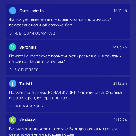
Г
Гость admin
15.11.25
Фильм уже выложили в хорошем качестве и русской
профессиональной озвучке без
ИЛЛЮЗИЯ ОБМАНА 3
V
Veronika
12.03.25
Привет! Интересует возможность размещения рекламы
на сайте. Давайте обсудим?
5 СЕНТЯБРЯ
T
Torivit
21.12.24
Посмотрела фильм НОВАЯ ЖИЗНЬ Достоинства: Хорошая
игра актеров, которых не так
НОВАЯ ЖИЗНЬ
K
Khaleed
21.12.24
Величественная сага о семье Буэндиа, охватывающая
семь поколений и раскрывающая