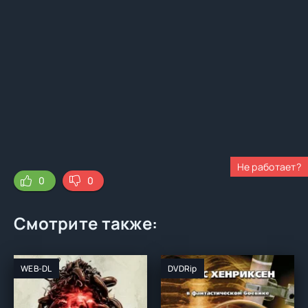
Не работает?
0
0
Смотрите также:
WEB-DL
DVDRip