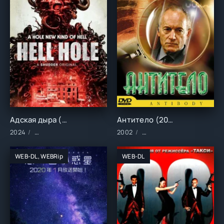
Адская дыра (2024)
Антитело (2002)
2024
Фильмы/2024 год/Зарубежные/Ужасы
2002
Фильмы/Зарубежные/Боев
WEB-DL, WEBRip
WEB-DL