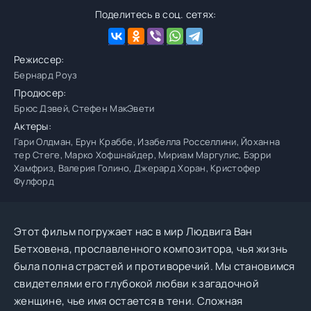
Поделитесь в соц. сетях:
Режиссер:
Бернард Роуз
Продюсер:
Брюс Дэвей, Стефен МакЭвети
Актеры:
Гари Олдман, Ерун Краббе, Изабелла Росселлини, Йоханна
тер Стеге, Марко Хофшнайдер, Мириам Маргулис, Бэрри
Хамфриз, Валерия Голино, Джерард Хоран, Кристофер
Фулфорд
Этот фильм погружает нас в мир Людвига Ван
Бетховена, прославленного композитора, чья жизнь
была полна страстей и противоречий. Мы становимся
свидетелями его глубокой любви к загадочной
женщине, чье имя остается в тени. Сложная