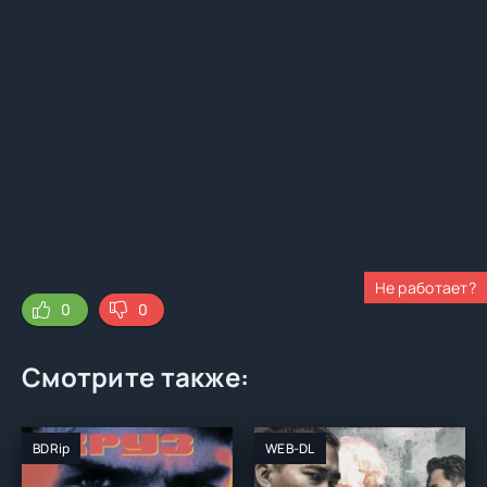
Не работает?
0
0
Смотрите также:
BDRip
WEB-DL