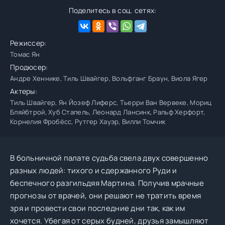
Поделитесь в соц. сетях:
Режиссер:
Томас Ян
Продюсер:
Андре Хеннике, Тиль Швайгер, Вольфганг Браун, Виола Ягер
Актеры:
Тиль Швайгер, Ян Йозеф Лиферс, Тьерри Ван Вервеке, Мориц
Бляйбтрой, Хуб Стапель, Леонард Лансинк, Ральф Херфорт,
Корнелия Фробёсс, Рутгер Хауэр, Вилли Томчик
В больничной палате судьба свела двух совершенно
разных людей: тихого и сдержанного Руди и
беспечного разгильдяя Мартина. Получив мрачные
прогнозы от врачей, они решают не тратить время
зря и провести свои последние дни так, как им
хочется. Убегая от серых будней, друзья замышляют