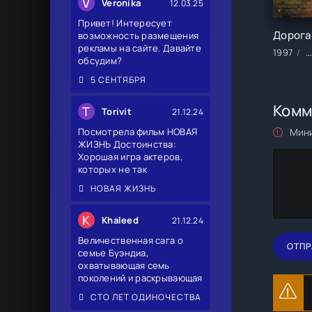
V
Veronika
12.03.25
Привет! Интересует
возможность размещения
рекламы на сайте. Давайте
1997
Ф
обсудим?
5 СЕНТЯБРЯ
Комм
T
Torivit
21.12.24
Мини
Посмотрела фильм НОВАЯ
ЖИЗНЬ Достоинства:
Хорошая игра актеров,
которых не так
НОВАЯ ЖИЗНЬ
K
Khaleed
21.12.24
Величественная сага о
ОТПР
семье Буэндиа,
охватывающая семь
поколений и раскрывающая
СТО ЛЕТ ОДИНОЧЕСТВА