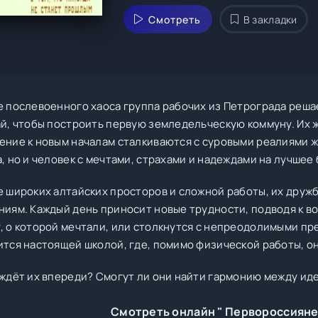
Смотреть
В закладки
е послевоенного хаоса группа рабочих из Петрограда реша
ай, чтобы построить первую земледельческую коммуну. Их
ение к новым началам сталкиваются с суровыми реалиями жи
, но и человек с мечтами, страхами и надеждами на лучшее
е широких алтайских просторов и сложной работы, их друж
ниям. Каждый день приносит новые трудности, подводя к во
, о которой мечтали, или столкнутся с непреодолимыми пр
тся настоящей школой, где, помимо физической работы, они
 ждёт их впереди? Смогут ли они найти гармонию между ид
Смотреть онлайн " Первороссияне