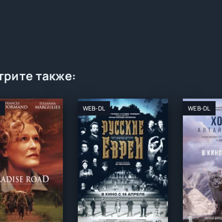
рите также:
WEB-DL
WEB-DL