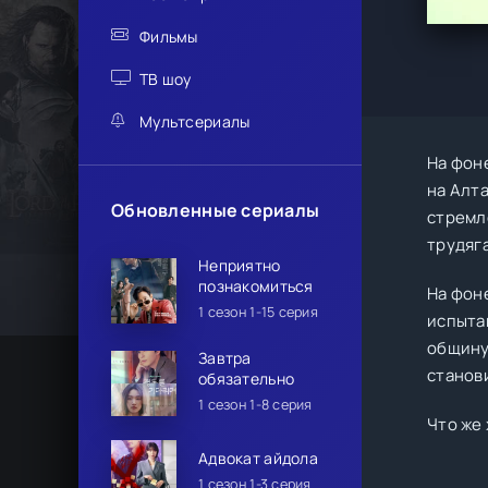
Фильмы
ТВ шоу
Мультсериалы
На фон
на Алт
Обновленные сериалы
стремл
трудяга
Неприятно
познакомиться
На фон
1 сезон 1-15 серия
испыта
общину
Завтра
станови
обязательно
1 сезон 1-8 серия
Что же
Адвокат айдола
1 сезон 1-3 серия