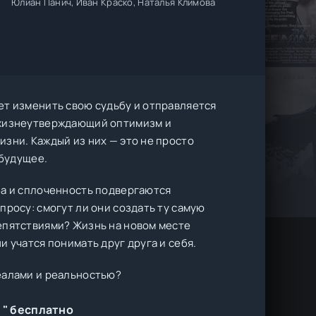
Юлиан Панич, Иван Краско, Наталья Климова
ет изменить свою судьбу и отправляется
 жизнеутверждающий оптимизм и
зни. Каждый из них — это не просто
 будущее.
ба и сплоченность подвергаются
просу: смогут ли они создать ту самую
епятствиями? Жизнь на новом месте
 учатся понимать друг друга и себя.
еалами и реальностью?
 " бесплатно