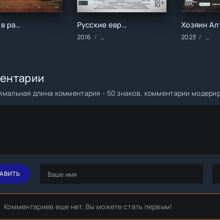
Дорога в рай (1997)
Русские евреи. Фильм первый. До революции (2016)
ильмы/Зарубежные/Военные/Драма/Исторические
2016
Фильмы/Зарубежные/Документальные
2023
Филь
ентарии
мальная длина комментария - 50 знаков. комментарии модери
АВИТЬ
Комментариев еще нет. Вы можете стать первым!