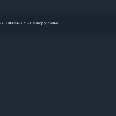
р
»
Фильмы
» Первороссияне