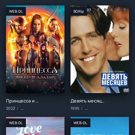
WEB-DL
BDRip
Принцесса и колдун Алазар (2022)
Девять месяцев (1995)
2022
Фильмы/2022 год/Зарубежные/Комедии/Семейные/Фэнтези
1995
Фильмы/Зарубежные/Ком
WEB-DL
WEB-DL