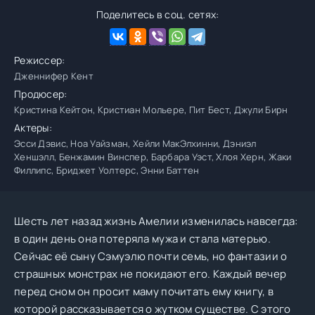
Поделитесь в соц. сетях:
Режиссер:
Дженнифер Кент
Продюсер:
Кристина Кейтон, Кристиан Мольере, Пит Бест, Джули Бирн
Актеры:
Эсси Дэвис, Ноа Уайзман, Хейли МакЭлхинни, Дэниэл
Хеншэлл, Бенжамин Винспер, Барбара Уэст, Хлоя Херн, Жаки
Филлипс, Бриджет Уолтерс, Энни Баттен
Шесть лет назад жизнь Амелии изменилась навсегда:
в один день она потеряла мужа и стала матерью.
Сейчас её сыну Сэмуэлю почти семь, но фантазии о
страшных монстрах не покидают его. Каждый вечер
перед сном он просит маму почитать ему книгу, в
которой рассказывается о жутком существе. С этого