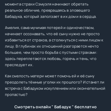
момента страхи Сэмуэля начинают обретать
реальное обличие, превращаясь в зловещего
Бабадука, который заползает в их дом и в сердца.
Амелия, сама мучимая потерей и одиночеством,
начинает осознавать, что её сыну нужно не просто
избавиться от страхов, а столкнуться с ними лицом к
лицу. В глубинах их отношений разгорается нечто
большее, чем просто борьба с пустыми страхами:
здесь переплетаются любовь, горечь и тень, что
преследует их.
Как смелость матери может помочь ей и её сыну
преодолеть тёмные уголки их прошлого? И станет ли
встреча с Бабадуком искуплением или окончательной
пропастью?
Смотреть онлайн " Бабадук " бесплатно