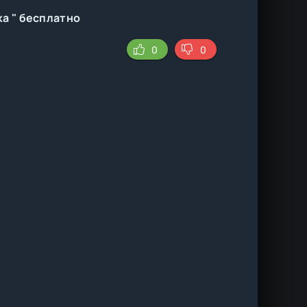
ка " бесплатно
0
0