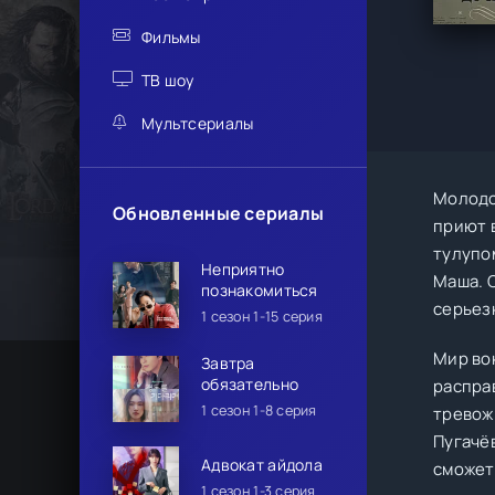
Фильмы
ТВ шоу
Мультсериалы
Молодо
Обновленные сериалы
приют 
тулупо
Неприятно
Маша. 
познакомиться
серьез
1 сезон 1-15 серия
Мир во
Завтра
обязательно
распра
1 сезон 1-8 серия
тревож
Пугачёв
Адвокат айдола
сможет
1 сезон 1-3 серия