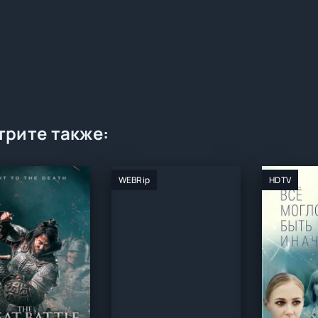
рите также:
WEBRip
HDTV