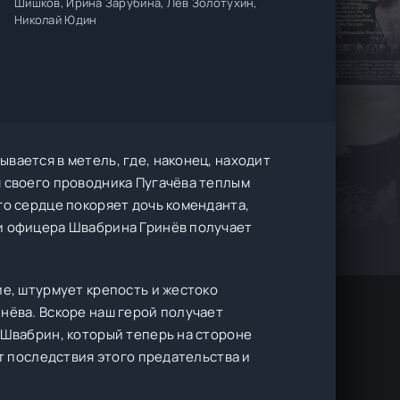
Шишков, Ирина Зарубина, Лев Золотухин,
Николай Юдин
вается в метель, где, наконец, находит
я своего проводника Пугачёва теплым
го сердце покоряет дочь коменданта,
ти офицера Швабрина Гринёв получает
ие, штурмует крепость и жестоко
нёва. Вскоре наш герой получает
 Швабрин, который теперь на стороне
ут последствия этого предательства и