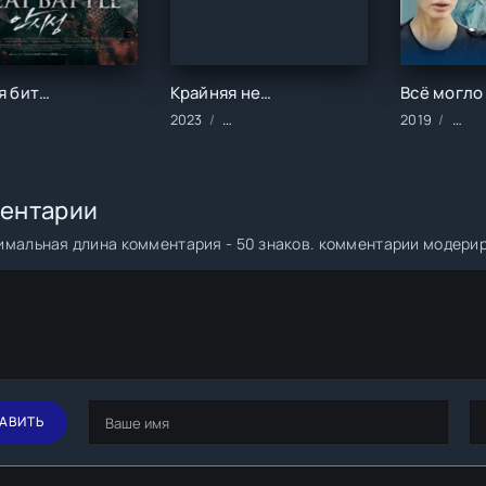
Великая битва (2018)
Крайняя необходимость (2023)
ильмы/2018 год/Зарубежные/Боевик/Военные/Исторические
2023
Сериалы/2023 год/Зарубежные/Русс
2019
Сери
ентарии
мальная длина комментария - 50 знаков. комментарии модери
АВИТЬ