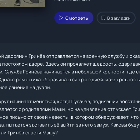
Смотреть
В закладки
й дворянин Гринёв отправляется на военную службу и оказы
в постоялом дворе. Здесь он проявляет щедрость, одарива
м. Служба Гринёва начинается в небольшой крепости, где е
Однако романтика оборачивается трагедией: из-за ревнос
ное ранение на дуэли.
круг начинает меняться, когда Пугачёв, поднявший восстан
вляется с родителями Маши, но на удивление отпускает Гри
ное письмо от своей невесты, в котором обнаруживает, что
а, пытается заставить её выйти за него замуж. Каковы буд
 ли Гринёв спасти Машу?