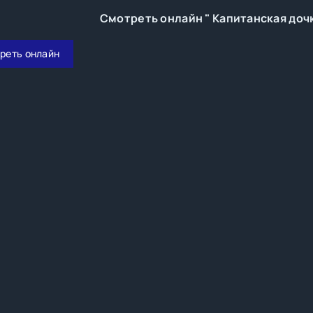
Смотреть онлайн " Капитанская доч
реть онлайн