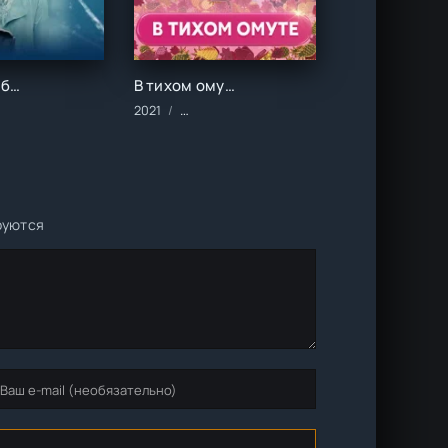
Всё могло быть иначе (2019)
В тихом омуте (2021)
кие/Мелодрамы
алы/2019 год/Зарубежные/Русские/Драма/Мелодрамы
2021
Сериалы/2021 год/Зарубежные/Русские/
руются