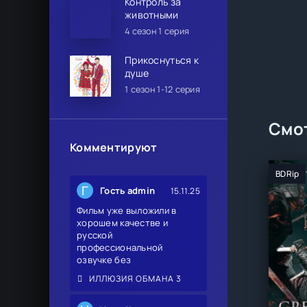
Контроль за
животными
4 сезон 1 серия
Прикоснуться к
душе
1 сезон 1-12 серия
Смот
Комментируют
BDRip
Г
Гость admin
15.11.25
Фильм уже выложили в
хорошем качестве и
русской
профессиональной
озвучке без
ИЛЛЮЗИЯ ОБМАНА 3