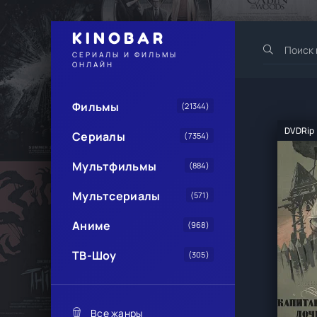
KINOBAR
СЕРИАЛЫ И ФИЛЬМЫ
ОНЛАЙН
Фильмы
(21344)
DVDRip
Сериалы
(7354)
Мультфильмы
(884)
Мультсериалы
(571)
Аниме
(968)
ТВ-Шоу
(305)
Все жанры