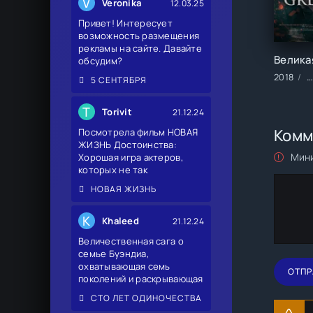
V
Veronika
12.03.25
Привет! Интересует
возможность размещения
рекламы на сайте. Давайте
обсудим?
2018
Ф
5 СЕНТЯБРЯ
T
Torivit
21.12.24
Комм
Посмотрела фильм НОВАЯ
ЖИЗНЬ Достоинства:
Мини
Хорошая игра актеров,
которых не так
НОВАЯ ЖИЗНЬ
K
Khaleed
21.12.24
Величественная сага о
семье Буэндиа,
охватывающая семь
ОТПР
поколений и раскрывающая
СТО ЛЕТ ОДИНОЧЕСТВА