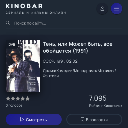
KINOBAR
СЕРИАЛЫ И ФИЛЬМЫ ОНЛАЙН
Тень, или Может быть, все
DVB
обойдется (1991)
СССР, 1991, 02:02
Драма
/
Комедии
/
Мелодрамы
/
Мюзиклы
/
Фэнтези
7.095
0
голосов
Рейтинг Кинопоиск
Смотреть
В закладки