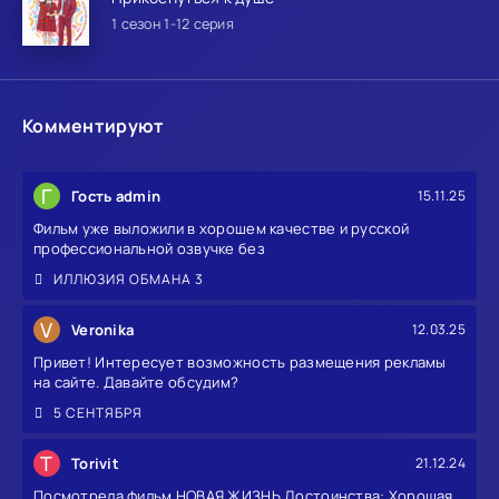
1 сезон 1-12 серия
Комментируют
Г
Гость admin
15.11.25
Фильм уже выложили в хорошем качестве и русской
профессиональной озвучке без
ИЛЛЮЗИЯ ОБМАНА 3
V
Veronika
12.03.25
Привет! Интересует возможность размещения рекламы
на сайте. Давайте обсудим?
5 СЕНТЯБРЯ
T
Torivit
21.12.24
Посмотрела фильм НОВАЯ ЖИЗНЬ Достоинства: Хорошая