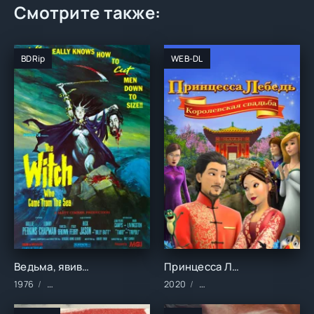
Смотрите также:
BDRip
WEB-DL
Ведьма, явившаяся из моря (1976)
Принцесса Лебедь: Королевская свадьба (2020)
1976
Фильмы/Зарубежные/Драма/Триллеры/Ужасы
2020
Мультфильмы/Зарубежны