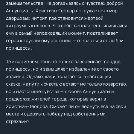
замешательстве. Не догадываясь о чувствах доброй
Аннунциаты, Христиан-Теодор погружается в мир
дворцовых интриг, где становится жертвой
хитроумных планов. Его собственная тень, явившаяся
ему в самый неподходящий момент, подталкивает
героя к трусливому решению — отказаться от любви
принцессы.
Тем временем, тень не только завоевывает сердце
принцессы, но и замышляет избавление от своего
хозяина. Однако, как и полагается в настоящей
сказке, на пути к счастью встают не только коварство,
но и настоящие чувства — любовь Аннунциаты и
поддержка жителей города, которые верят в
Христиан-Теодора. Сможет ли он вернуть все на свои
места и одержать победу над собственными
страхами?