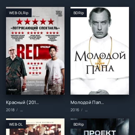
WEB-DLRip
BDRip
Красный (2018)
Молодой Папа (2016)
2018
Фильмы/2018 год/Зарубежные/Драма
2016
Сериалы/Зарубежные/Др
WEB-DL
BDRip