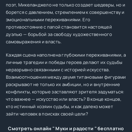
поэт, Микеланджело не только создает шедевры, но и
борется с давлением, стремлением к совершенству и
эмоциональными переживаниями. Его
противостояние с папой становится настоящей
дуэлью — борьбой за свободу художественного
самовыражения и власть.
Каждая сцена наполнена глубокими переживаниями, а
личные трагедии и победы героев делают их судьбы
неразрывно связанными с историей искусства.
Взаимоотношения между двумя титановыми фигурами
раскрывают не только их амбиции, но и внутренние
конфликты, которые заставляют зрителя задуматься:
что важнее — искусство или власть? В конце концов,
кто истинный хозяин судьбы, и как далеко может
зайти человек в поисках своей цели?
Смотреть онлайн " Муки и радости " бесплатно