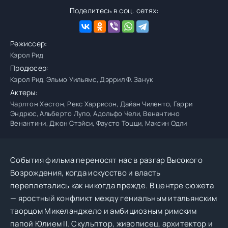
Поделитесь в соц. сетях:
Режиссер:
Кэрол Рид
Продюсер:
Кэрол Рид, Эльмо Уильямс, Дэррил Ф. Занук
Актеры:
Чарлтон Хестон, Рекс Харрисон, Дайан Чиленто, Гарри
Эндрюс, Альберто Лупо, Адольфо Чели, Венантино
Венантини, Джон Стэйси, Фаусто Тоцци, Максин Одли
События фильма переносят нас в разгар Высокого
Возрождения, когда искусство и власть
переплетались как никогда прежде. В центре сюжета
— яростный конфликт между гениальным итальянским
творцом Микеланджело и амбициозным римским
папой Юлием II. Скульптор, живописец, архитектор и