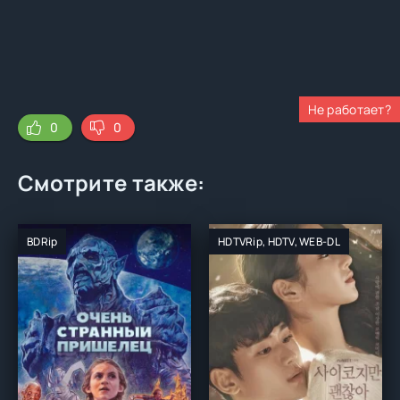
Не работает?
0
0
Смотрите также:
BDRip
HDTVRip, HDTV, WEB-DL