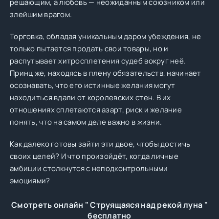
решающим, а любовь — неожиданным союзником или
злейшим врагом.
Торговка, обладая уникальным даром убеждения, не
только пытается продать свои товары, но и
распутывает хитросплетения судеб вокруг неё.
Принц же, находясь в плену обязательств, начинает
осознавать, что его истинные желания могут
находиться вдали от королевских стен. В их
отношениях сплетаются азарт, риск и желание
понять, что на самом деле важно в жизни.
Как далеко готовы зайти эти двое, чтобы достичь
своих целей? И что произойдёт, когда личные
амбиции столкнутся с неподконтрольными
эмоциями?
Смотреть онлайн " Струящаяся над рекой луна "
бесплатно