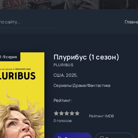
Главн
Плурибус (1 сезон)
 1-9 серия
PLURIBUS
США, 2025,
Сериалы
/
Драма
/
Фантастика
Рейтинг:
Рейтинг IMDB
0
голосов