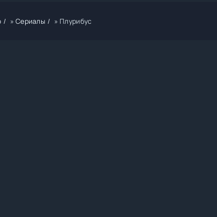
р
»
Сериалы
» Плурибус