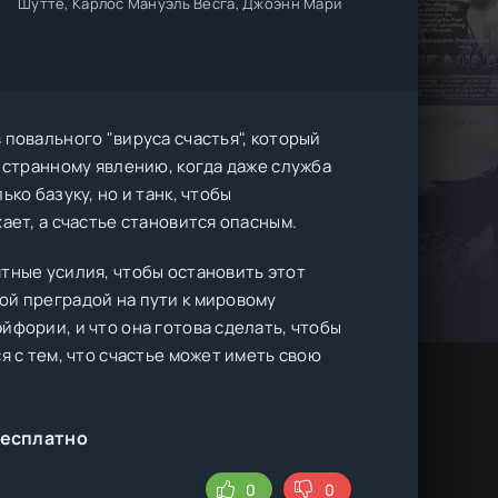
Шутте, Карлос Мануэль Весга, Джоэнн Мари
 повального "вируса счастья", который
у странному явлению, когда даже служба
ко базуку, но и танк, чтобы
ает, а счастье становится опасным.
тные усилия, чтобы остановить этот
ой преградой на пути к мировому
йфории, и что она готова сделать, чтобы
я с тем, что счастье может иметь свою
бесплатно
0
0