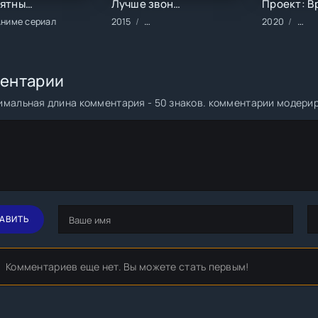
Невероятный танк проходит подземелья: Танк, обладающий редким навыком выносливости 9999, был изгнан из геройской группы (1 сезон)
Лучше звоните Солу (1-6 сезон)
ниме сериал
2015
Сериалы/Зарубежные/Драма/Кримина
2020
Филь
ентарии
мальная длина комментария - 50 знаков. комментарии модери
АВИТЬ
Комментариев еще нет. Вы можете стать первым!