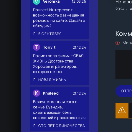
V
Veronika
12.03.25
2024
А
Привет! Интересует
возможность размещения
рекламы на сайте. Давайте
обсудим?
Комм
5 СЕНТЯБРЯ
Мини
T
Torivit
21.12.24
Посмотрела фильм НОВАЯ
ЖИЗНЬ Достоинства:
Хорошая игра актеров,
которых не так
НОВАЯ ЖИЗНЬ
ОТПР
K
Khaleed
21.12.24
Величественная сага о
семье Буэндиа,
охватывающая семь
поколений и раскрывающая
СТО ЛЕТ ОДИНОЧЕСТВА