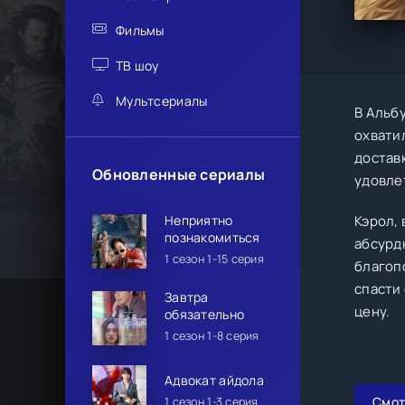
Фильмы
ТВ шоу
Мультсериалы
В Альб
охвати
доставк
Обновленные сериалы
удовлет
Неприятно
Кэрол,
познакомиться
абсурд
1 сезон 1-15 серия
благоп
спасти 
Завтра
цену.
обязательно
1 сезон 1-8 серия
Адвокат айдола
Смот
1 сезон 1-3 серия