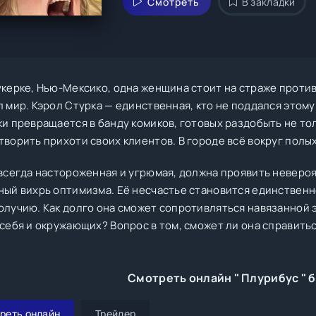
Смотреть
В закладки
укерке, Нью-Мексико, одна женщина стоит на страже против
л мир. Кэрол Стурка — единственная, кто не поддался этом
и превращается в банду комиков, готовых раздобыть не толь
ворить прихоти своих клиентов. В городе всё вокруг полых
 всегда настороженная и угрюмая, должна проявить невероя
ный вихрь оптимизма. Её несчастье становится единственн
олучию. Как долго она сможет сопротивляться навязанной э
себя и окружающих? Вопрос в том, сможет ли она справитьс
Смотреть онлайн " Плурибус " 
реть онлайн
Трейлер