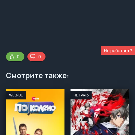
Не работает?
0
0
Смотрите также:
WEB-DL
HDTVRip