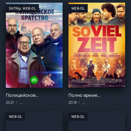
SATRip, WEB-DL
WEB-DL
Полицейское братство (2021)
Полно времени (2018)
2021
Сериалы/2021 год/Зарубежные/Русские/Детективы
2018
Фильмы/2018 год/Зарубе
WEB-DL
WEB-DL