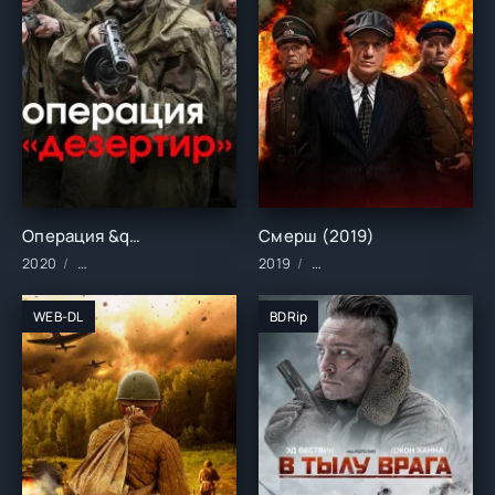
Операция &quot;Дезертир&quot; (2020)
Смерш (2019)
2020
Сериалы/2020 год/Зарубежные/Военные/Драма/Историчес
2019
Сериалы/2019 год/Зарубе
WEB-DL
BDRip