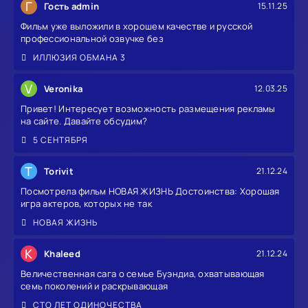
Г
Гость admin
15.11.25
Фильм уже выложили в хорошем качестве и русской
профессиональной озвучке без
ИЛЛЮЗИЯ ОБМАНА 3
V
Veronika
12.03.25
Привет! Интересует возможность размещения рекламы
на сайте. Давайте обсудим?
5 СЕНТЯБРЯ
T
Torivit
21.12.24
Посмотрела фильм НОВАЯ ЖИЗНЬ Достоинства: Хорошая
игра актеров, которых не так
НОВАЯ ЖИЗНЬ
K
Khaleed
21.12.24
Величественная сага о семье Буэндиа, охватывающая
семь поколений и раскрывающая
СТО ЛЕТ ОДИНОЧЕСТВА