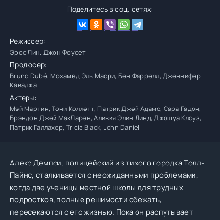
Поделитесь в соц. сетях:
Режиссер:
Эрос Лин, Джон Фоусет
Продюсер:
Bruno Dubé, Мохамед Эль Масри, Бен Фаррелл, Дженнифер
Каваджа
Актеры:
Мэй Мартин, Тони Коллетт, Патрик Джей Адамс, Сара Гадон,
Брэндон Джей МакЛарен, Аливия Элин Линд, Джошуа Клоуз,
Патрик Галлахер, Tricia Black, John Daniel
Алекс Демпси, полицейский из тихого городка Толл-
Пайнс, сталкивается с неожиданными проблемами,
когда две ученицы местной школы для трудных
подростков, полные решимости сбежать,
пересекаются с его жизнью. Пока он распутывает