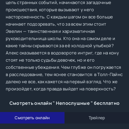
цепь странных событий, начинаются загадочные
происшествия, которые вызывают у него
настороженность. С каждым шагом он все больше
начинает подозревать, что за всем этим стоит
Эвелин — таинственная и харизматичная
руководительница школы. Кто она на самом деле и
какие тайны скрываются за её холодной улыбкой?
Алекс оказывается в водовороте интриг, где на кону
стоят не только судьбы девочек, но и его
собственные убеждения. Чем глубже он погружается
в расследование, тем яснее становится: в Толл-Пайнс
далеко не все, как кажется на первый взгляд. Что же
произойдет, когда правда выйдет на поверхность?
Смотреть онлайн " Непослушные " бесплатно
Смотреть онлайн
Трейлер