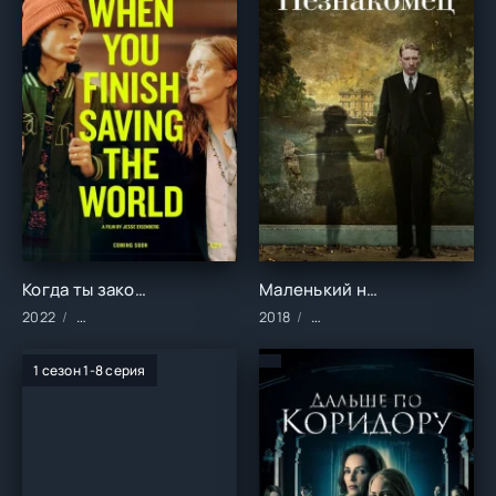
Когда ты закончишь спасать мир ()
Маленький незнакомец ()
2022
Фильмы/2022 год/Зарубежные/Драма/Комедии
2018
Фильмы/2018 год/Зарубе
1 сезон 1-8 серия