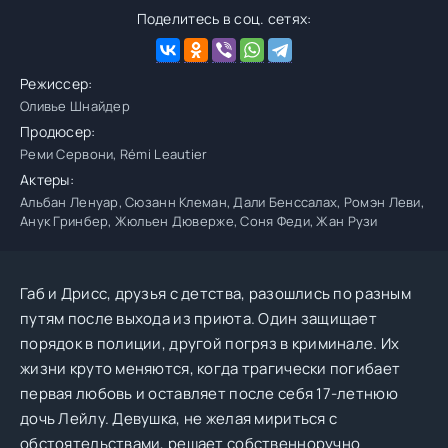
Поделитесь в соц. сетях:
Режиссер:
Оливье Шнайдер
Продюсер:
Реми Сервони, Rémi Leautier
Актеры:
Альбан Ленуар, Сюзанн Клеман, Дали Бенссалах, Ромэн Леви,
Анук Гринбер, Жюльен Дюверже, Соня Феди, Жан Рузи
Габ и Дрисc, друзья с детства, разошлись по разным
путям после выхода из приюта. Один защищает
порядок в полиции, другой погряз в криминале. Их
жизни круто меняются, когда трагически погибает
первая любовь и оставляет после себя 17-летнюю
дочь Лейлу. Девушка, не желая мириться с
обстоятельствами, решает собственноручно