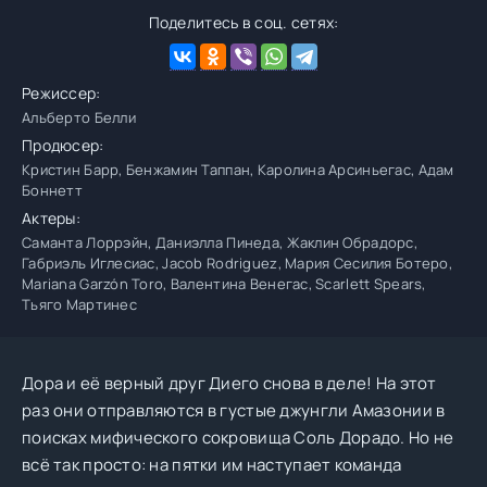
Поделитесь в соц. сетях:
Режиссер:
Альберто Белли
Продюсер:
Кристин Барр, Бенжамин Таппан, Каролина Арсиньегас, Адам
Боннетт
Актеры:
Саманта Лоррэйн, Даниэлла Пинеда, Жаклин Обрадорс,
Габриэль Иглесиас, Jacob Rodriguez, Мария Сесилия Ботеро,
Mariana Garzón Toro, Валентина Венегас, Scarlett Spears,
Тьяго Мартинес
Дора и её верный друг Диего снова в деле! На этот
раз они отправляются в густые джунгли Амазонии в
поисках мифического сокровища Соль Дорадо. Но не
всё так просто: на пятки им наступает команда