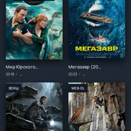
Мир Юрского периода 2 (2018)
Мегазавр (2023)
2018
Фильмы/2018 год/Зарубежные/Боевик/Приключения/Фантас
2023
Фильмы/2023 год/Зарубе
BDRip
WEB-DL