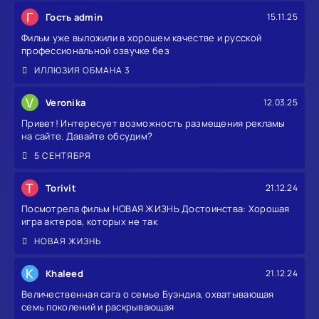
Г
Гость admin
15.11.25
Фильм уже выложили в хорошем качестве и русской
профессиональной озвучке без
ИЛЛЮЗИЯ ОБМАНА 3
V
Veronika
12.03.25
Привет! Интересует возможность размещения рекламы
на сайте. Давайте обсудим?
5 СЕНТЯБРЯ
T
Torivit
21.12.24
Посмотрела фильм НОВАЯ ЖИЗНЬ Достоинства: Хорошая
игра актеров, которых не так
НОВАЯ ЖИЗНЬ
K
Khaleed
21.12.24
Величественная сага о семье Буэндиа, охватывающая
семь поколений и раскрывающая