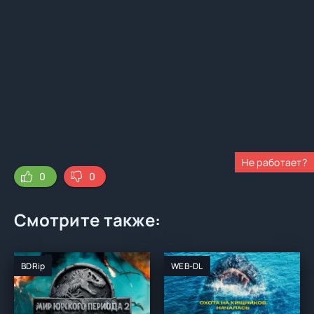
Не работает?
0
0
Смотрите также:
BDRip
WEB-DL