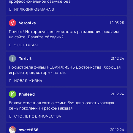
профессиональной озвучке без
ИЛЛЮЗИЯ ОБМАНА 3
V
Veronika
12.03.25
Привет! Интересует возможность размещения рекламы
на сайте. Давайте обсудим?
5 СЕНТЯБРЯ
T
Torivit
21.12.24
Посмотрела фильм НОВАЯ ЖИЗНЬ Достоинства: Хорошая
игра актеров, которых не так
НОВАЯ ЖИЗНЬ
K
Khaleed
21.12.24
Величественная сага о семье Буэндиа, охватывающая
семь поколений и раскрывающая
СТО ЛЕТ ОДИНОЧЕСТВА
sweet666
20.12.24