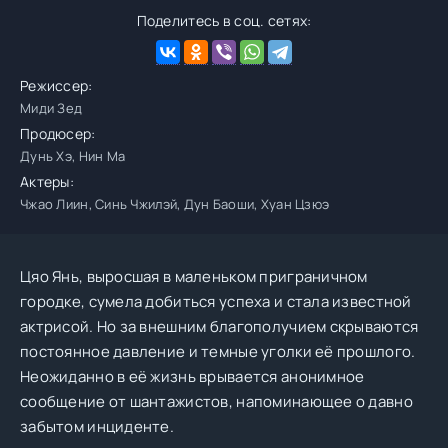
Поделитесь в соц. сетях:
Режиссер:
Миди Зед
Продюсер:
Дунь Хэ, Нин Ма
Актеры:
Чжао Лиин, Синь Чжилэй, Дун Баоши, Хуан Цзюэ
Цяо Янь, выросшая в маленьком приграничном
городке, сумела добиться успеха и стала известной
актрисой. Но за внешним благополучием скрываются
постоянное давление и темные уголки её прошлого.
Неожиданно в её жизнь врывается анонимное
сообщение от шантажистов, напоминающее о давно
забытом инциденте.