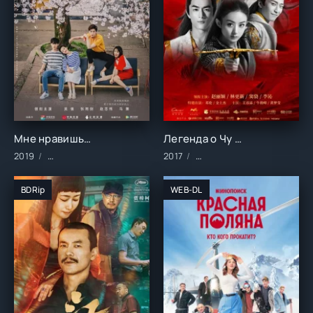
Мне нравишься только ты (2019)
Легенда о Чу Цяо (2017)
2019
Сериалы/2019 год/Зарубежные/Комедия/Мелодрамы
2017
Сериалы/Зарубежные/Дра
BDRip
WEB-DL