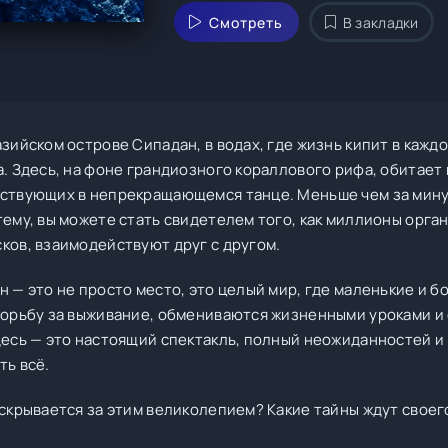
Смотреть
В закладки
зийском острове Сипадан, в водах, где жизнь кипит в кажд
а. Здесь, на фоне грандиозного кораллового рифа, обитает
ствующих в непрекращающемся танце. Меньше чем за минут
тему, вы можете стать свидетелем того, как миллионы орга
ков, взаимодействуют друг с другом.
н — это не просто место, это целый мир, где маленькие и 
борьбу за выживание, обмениваются жизненными уроками и
десь — это настоящий спектакль, полный неожиданностей и
ть всё.
 скрывается за этим великолепием? Какие тайны ждут своег