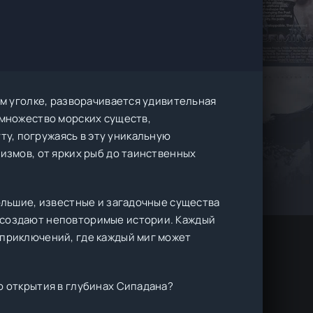
ом уголке, разворачивается удивительная
 множество морских существ,
у, погружаясь в эту уникальную
низмов, от ярких рыб до таинственных
большие, известные и загадочные существа
 создают неповторимые истории. Каждый
 приключений, где каждый миг может
о открытия в глубинах Сипадана?