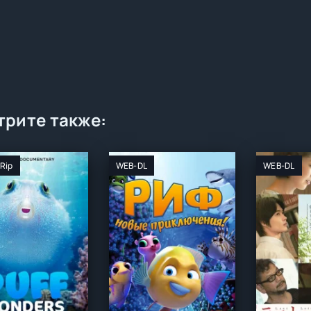
рите также:
Rip
WEB-DL
WEB-DL