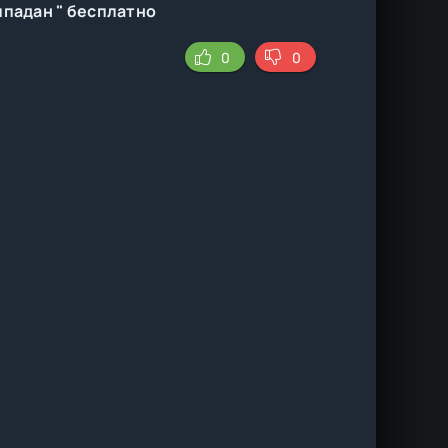
ипадан " бесплатно
0
0