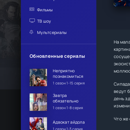
Фильмы
ТВ шоу
Мультсериалы
На мала
картин
Обновленные сериалы
сосуще
экосис
Неприятно
моллюс
познакомиться
1 сезон 1-15 серия
Сипада
ведут 
Завтра
день з
обязательно
измени
1 сезон 1-8 серия
Что же
Адвокат айдола
1 сезон 1-3 серия