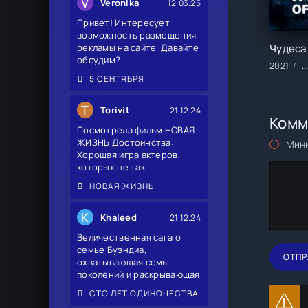
V
Veronika
12.03.25
Привет! Интересует
возможность размещения
рекламы на сайте. Давайте
обсудим?
2021
Ф
5 СЕНТЯБРЯ
T
Torivit
21.12.24
Комм
Посмотрела фильм НОВАЯ
ЖИЗНЬ Достоинства:
Мини
Хорошая игра актеров,
которых не так
НОВАЯ ЖИЗНЬ
K
Khaleed
21.12.24
Величественная сага о
семье Буэндиа,
ОТПР
охватывающая семь
поколений и раскрывающая
СТО ЛЕТ ОДИНОЧЕСТВА