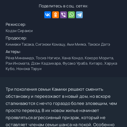
Поделитесь в соц. сетях:
Режиссер:
Кодзи Сираиси
Продюсер:
Кимиаки Тасака, Сигэюки Комацу, Ами Миякэ, Такэси Датэ
Актеры:
Рёка Минамидэ, Тосиэ Нэгиси, Хана Кондо, Кокоро Морита,
Рэи Иномата, Дзэн Кадзихара, Фусако Урабэ, Китаро, Харука
Кубо, Нонока Тэруи
Три поколения семьи Камики решают сменить
обстановку и переезжают в новый дом, но вскоре
сталкиваются с нечто гораздо более зловещим, чем
просто переезд. В их новом жилье начинает
проявляться агрессивный призрак, который не
оставляет членам семьи шанса на покой. Особенно