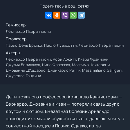
Поделитесь в соц. сетях:
Режиссер:
Леонардо Пьераччиони
Продюсер:
Паоло Дель Брокко, Паоло Лувисотти, Леонардо Пьераччиони
Актеры:
Леонардо Пьераччиони, Роби Аркетт, Киара Франчини,
Джулия Бевилакуа, Нино Фрассика, Массимо Чеккерини,
Джованни Д’Аддарио, Джанкарло Ратти, Massimiliano Galligani,
Джузеппе Гандини
Дети пожилого профессора Арнальдо Каннистрачи —
Бернардо, Джованна и Иван — потеряли связь друг с
другом и с отцом. Внезапная болезнь Арнальдо
приводит их к мысли осуществить его давнюю мечту о
совместной поездке в Париж. Однако, из-за