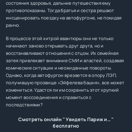
состояния здоровья, дальние путешествия ему
противопоказаны. Тогда братья и сестра решают
инсценировать поездку на автофургоне, не покидая
ранчо.
В процессе этой хитрой авантюры они не только
начинают заново открывать друг друга, но и
восстанавливают отношения с отцом. Их семейная
затея привлекает внимание СМИ и властей, создавая
комические ситуации и неожиданные повороты.
Однако, когда автофургон врезается в опору ЛЭП,
получившую прозвище «Эйфелева башня», все может
измениться. Удастся ли им сохранить этот хрупкий
момент воссоединения и справиться с
последствиями?
Смотреть онлайн " Увидеть Париж и… "
бесплатно