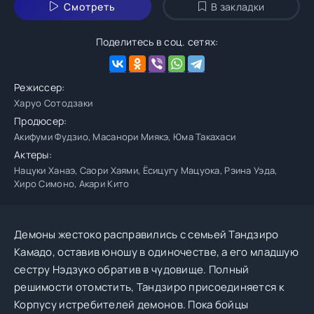
Смотреть
В закладки
Поделитесь в соц. сетях:
Режиссер:
Харуо Сотодзаки
Продюсер:
Акифуми Фудзио, Масанори Миякэ, Юма Такахаси
Актеры:
Нацуки Ханаэ, Саори Хаями, Ёсицугу Мацуока, Рэина Уэда,
Хиро Симоно, Акари Кито
Демоны жестоко расправились с семьей Тандзиро
Камадо, оставив юношу в одиночестве, а его младшую
сестру Нэдзуко обратив в чудовище. Полный
решимости отомстить, Тандзиро присоединяется к
Корпусу истребителей демонов. Пока бойцы