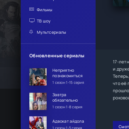
Фильмы
ТВ шоу
Мультсериалы
Обновленные сериалы
17-лет
и друже
Неприятно
познакомиться
Теперь
1 сезон 1-15 серия
что её
прошло
Завтра
роково
обязательно
1 сезон 1-8 серия
Адвокат айдола
Смот
1 сезон 1-3 серия