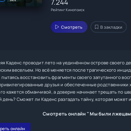
7.244
Рейтинг Кинопоиск
Смотреть
В закладки
няя Каденс проводит лето на уединённом острове своего д
ским весельем. Но всё меняется после трагического инциде
, пытаясь восстановить фрагменты своего запутанного вос
 привилегированные друзья и обеспеченные родственники х
го кажется обманчивой, а доверие начинает трещать по шва
й день? Сможет ли Каденс разгадать тайну, которая может 
Смотреть онлайн " Мы были лжецам
реть онлайн