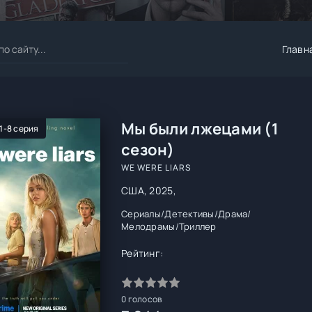
Главн
Мы были лжецами (1
 1-8 серия
сезон)
WE WERE LIARS
США, 2025,
Сериалы
/
Детективы
/
Драма
/
Мелодрамы
/
Триллер
Рейтинг:
0
голосов