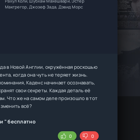
Рахул Коли, Шубхам Махешвари, Эстер
Макгрегор, Джозеф Зада, Дэвид Морс
еда в Новой Англии, окружённая роскошью
нта, когда она чуть не теряет жизнь.
поминания, Каденс начинает осознавать,
ранят свои секреты. Каждая деталь её
м. Что же на самом деле произошло в тот
изменить всё?
и " бесплатно
0
0