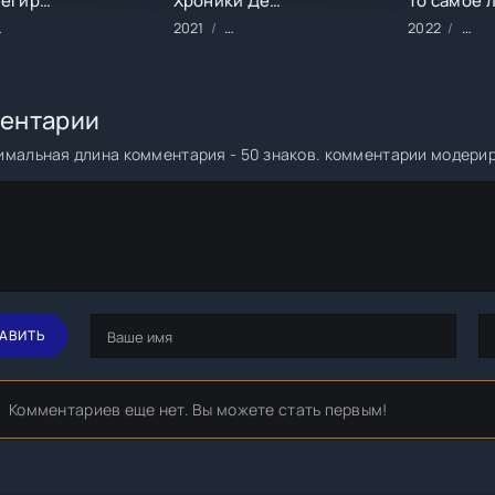
Привилегированные ()
Хроники Деда Мороза. Тайна подарков ()
ильмы/2022 год/Зарубежные/Детективы/Драма/Триллеры/Ужасы/Фант
2021
Фильмы/2021 год/Зарубежные/Детски
2022
Филь
ентарии
мальная длина комментария - 50 знаков. комментарии модери
АВИТЬ
Комментариев еще нет. Вы можете стать первым!