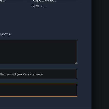
То самое лето ()
Хороший дом ()
астика
е/Музыкальные/Приключения/Семейные
мы/2022 год/Зарубежные/Драма/Комедии
2021
Фильмы/2021 год/Зарубежные/Драма/Ком
руются