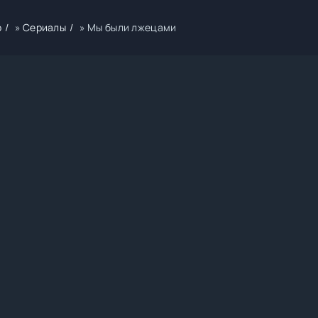
р
»
Сериалы
» Мы были лжецами