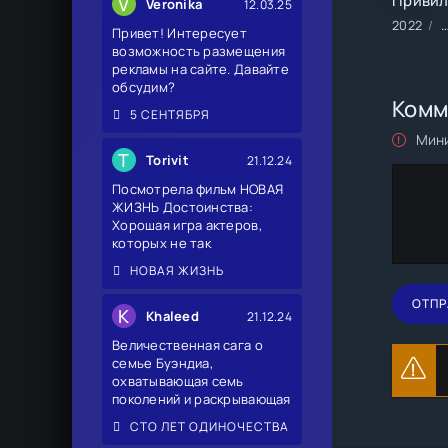
V
Veronika
12.03.25
2022
Ф
Привет! Интересует
возможность размещения
рекламы на сайте. Давайте
обсудим?
Комм
5 СЕНТЯБРЯ
Мини
T
Torivit
21.12.24
Посмотрела фильм НОВАЯ
ЖИЗНЬ Достоинства:
Хорошая игра актеров,
которых не так
НОВАЯ ЖИЗНЬ
ОТПР
K
Khaleed
21.12.24
Величественная сага о
семье Буэндиа,
охватывающая семь
поколений и раскрывающая
СТО ЛЕТ ОДИНОЧЕСТВА