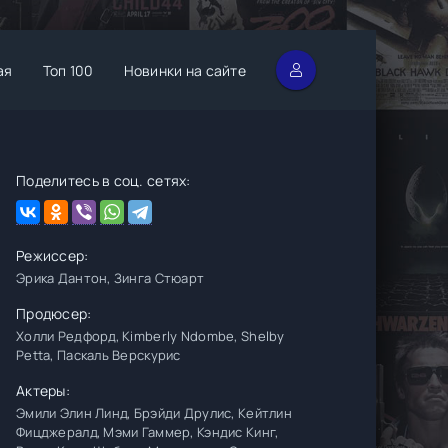
ая
Топ 100
Новинки на сайте
Поделитесь в соц. сетях:
Режиссер:
Эрика Дантон, Зинга Стюарт
Продюсер:
Холли Редфорд, Kimberly Ndombe, Shelby
Petta, Паскаль Верскурис
Актеры:
Эмили Элин Линд, Брэйди Друлис, Кейтлин
Фицджералд, Мэми Гаммер, Кэндис Кинг,