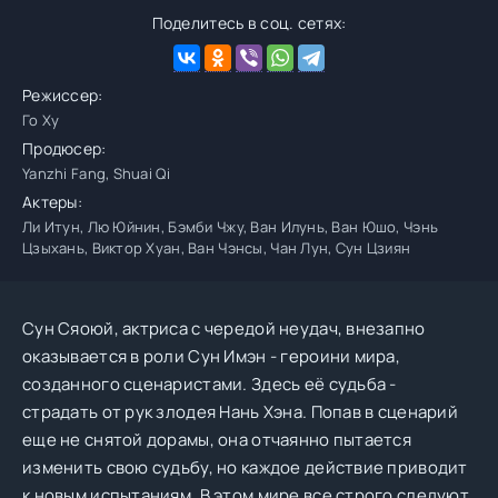
Поделитесь в соц. сетях:
Режиссер:
Го Ху
Продюсер:
Yanzhi Fang, Shuai Qi
Актеры:
Ли Итун, Лю Юйнин, Бэмби Чжу, Ван Илунь, Ван Юшо, Чэнь
Цзыхань, Виктор Хуан, Ван Чэнсы, Чан Лун, Сун Цзиян
Сун Сяоюй, актриса с чередой неудач, внезапно
оказывается в роли Сун Имэн - героини мира,
созданного сценаристами. Здесь её судьба -
страдать от рук злодея Нань Хэна. Попав в сценарий
еще не снятой дорамы, она отчаянно пытается
изменить свою судьбу, но каждое действие приводит
к новым испытаниям. В этом мире все строго следуют