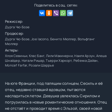
Поделитесь в соц. сетях:
Режиссер:
Дурга Чю-Бозе
Продюсер:
Дурга Чю-Бозе, Joe Iacono, Бенито Мюллер, Вольфганг
Мюллер
Актеры:
Хлоя Севиньи, Клас Банг, Лили Макинерни, Наиля Арзун, Алеша
Шнайдер, Натали Ришар, Тьерри Харкорт, Ребекка Дайан,
Moncef Farfar, Розали Шаррье
На юге Франции, под палящим солнцем, Сесиль и её
отец, недавно ставший вдовцом, пытаются
насладиться летом. Девушка увлеклась Сирилом и
погрузилась в новые романтические отношения. Отец
не отстаёт и проводит время с Эльзой, своей новой