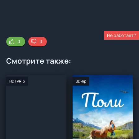
Не работает?
0
0
Смотрите также:
HDTVRip
BDRip