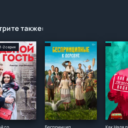
рите также:
 1-2 серия
Седьмой гость (1 сезон)
Беспринципные в деревне ()