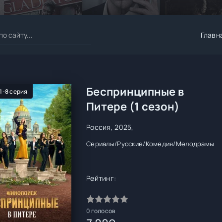
Главн
Беспринципные в
 1-8 серия
Питере (1 сезон)
Россия, 2025,
Сериалы
/
Русские
/
Комедия
/
Мелодрамы
Рейтинг:
0
голосов