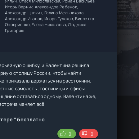
Яглыч, Стася Милославская, Роман Васильев,
Игорь Верник, Александра Ребенок,
Александр Цыпкин, Галина Мельникова,
Александр Иванов, Игорь Гулаков, Виолетта
Оноприенко, Елена Николаева, Людмила
Григораш
серьезную ошибку, и Валентина решила
урную столицу России, чтобы найти
 же приказала держаться на расстоянии.
частные самолеты, гостиницы и офисы
ещание оставаться одному. Валентина же,
встреча меняет всё.
тере " бесплатно
0
0