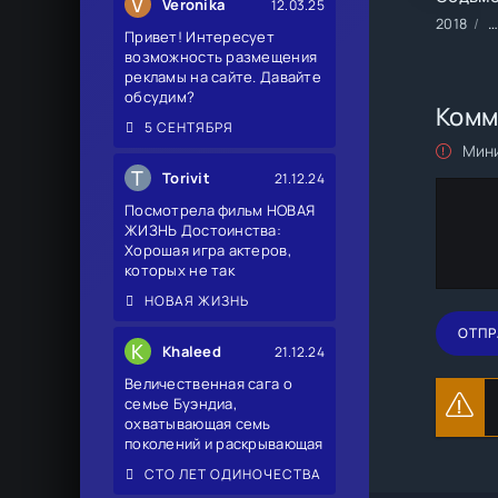
V
Veronika
12.03.25
2018
Ф
Привет! Интересует
возможность размещения
рекламы на сайте. Давайте
обсудим?
Комм
5 СЕНТЯБРЯ
Мини
T
Torivit
21.12.24
Посмотрела фильм НОВАЯ
ЖИЗНЬ Достоинства:
Хорошая игра актеров,
которых не так
НОВАЯ ЖИЗНЬ
ОТПР
K
Khaleed
21.12.24
Величественная сага о
семье Буэндиа,
охватывающая семь
поколений и раскрывающая
СТО ЛЕТ ОДИНОЧЕСТВА