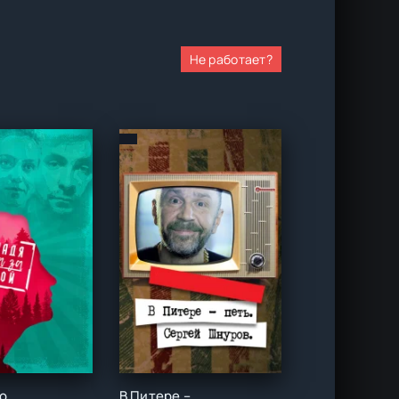
Не работает?
Как Надя пошла за водкой ()
В Питере – петь. Сергей Шнуров ()