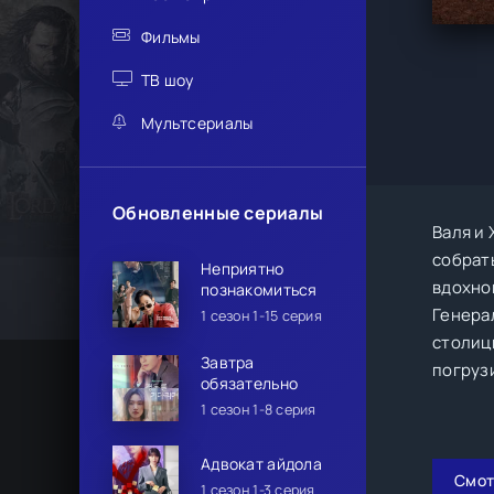
Фильмы
ТВ шоу
Мультсериалы
Обновленные сериалы
Валя и
собрат
Неприятно
вдохнов
познакомиться
Генера
1 сезон 1-15 серия
столиц
Завтра
погруз
обязательно
1 сезон 1-8 серия
Адвокат айдола
Смот
1 сезон 1-3 серия