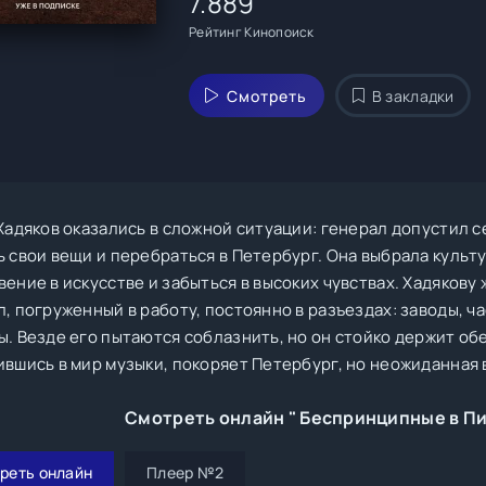
7.889
Рейтинг Кинопоиск
Смотреть
В закладки
 Хадяков оказались в сложной ситуации: генерал допустил 
ь свои вещи и перебраться в Петербург. Она выбрала культ
ение в искусстве и забыться в высоких чувствах. Хадякову
л, погруженный в работу, постоянно в разъездах: заводы, 
ы. Везде его пытаются соблазнить, но он стойко держит об
ившись в мир музыки, покоряет Петербург, но неожиданная 
Смотреть онлайн " Беспринципные в Пи
реть онлайн
Плеер №2