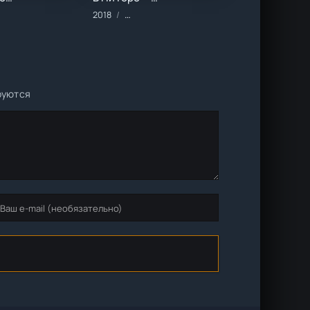
и
ьмы/2020 год/Зарубежные/Комедии
2018
Фильмы/2018 год/Зарубежные/Документа
руются