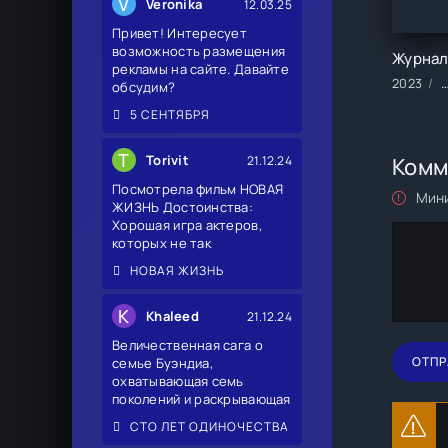
V
Veronika
12.03.25
Привет! Интересует
возможность размещения
рекламы на сайте. Давайте
2023
обсудим?
5 СЕНТЯБРЯ
T
Torivit
21.12.24
Комм
Посмотрела фильм НОВАЯ
Мини
ЖИЗНЬ Достоинства:
Хорошая игра актеров,
которых не так
НОВАЯ ЖИЗНЬ
K
Khaleed
21.12.24
Величественная сага о
ОТПР
семье Буэндиа,
охватывающая семь
поколений и раскрывающая
СТО ЛЕТ ОДИНОЧЕСТВА