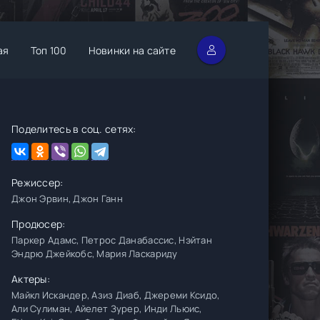
ая
Топ 100
Новинки на сайте
Поделитесь в соц. сетях:
Режиссер:
Джон Эрвин, Джон Ганн
Продюсер:
Паркер Адамс, Петрос Данабассис, Нэйтан
Эндрю Джейкобс, Мария Ласкариду
Актеры:
Майкл Искандер, Азиз Диаб, Джереми Ксидо,
Али Сулиман, Айелет Зурер, Инди Льюис,