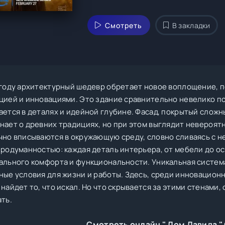
Смотреть
В закладки
 году архитектурный шедевр обретает новое воплощение, 
цией и инновациями. Это здание сравнительно невелико по
ается в деталях и идейной глубине. Фасад, покрытый слож
нает о древних традициях, но при этом выглядит невероят
чно вписываются в окружающую среду, словно сливаясь с н
продуманностью: каждая деталь интерьера, от мебели до о
ального комфорта и функциональности. Уникальная систем
ные условия для жизни и работы. Здесь, среди инновацион
найдет то, что искал. Но что скрывается за этими стенами,
ть.
Смотреть онлайн " Дом Давида "