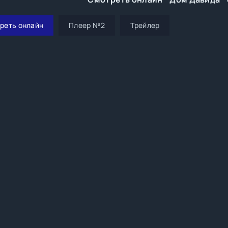
реть онлайн
Плеер №2
Трейлер