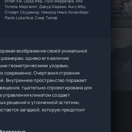
Ethan Kai, Одед Фер, Луис Феррейра, Яли
Тополь Маргалит, Давуд Хадами, Aury Alby,
Стюарт Скудамор, Нимрод Нимо Хохенберг,
Paolo Luka Noé, Сиир Тилиф
поражая воображение своей уникальной
 размерам, однако его величие
ными геометрическими узорами,
но современно. Очертания строения
ей. Внутреннее пространство поражает
свещения, тщательно спроектирована для
а управления климатом создает
ных решений и утонченной эстетики,
 остается загадкой, которую предстоит
 бесплатно