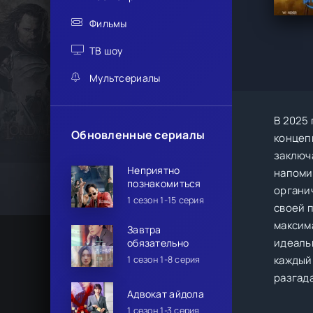
Фильмы
ТВ шоу
Мультсериалы
В 2025
Обновленные сериалы
концеп
заключ
Неприятно
напоми
познакомиться
органи
1 сезон 1-15 серия
своей 
максим
Завтра
идеаль
обязательно
каждый 
1 сезон 1-8 серия
разгада
Адвокат айдола
1 сезон 1-3 серия