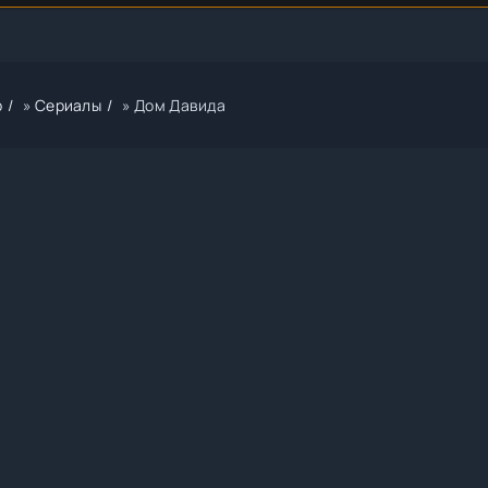
р
»
Сериалы
» Дом Давида