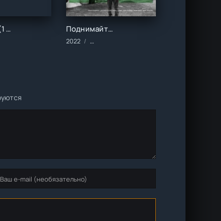
Дом совы (1 сезон)
Поднимайтесь наверх ()
/Комедии
алы/2024 год/Зарубежные/Драма
2022
Фильмы/2022 год/Зарубежные/Драма
руются