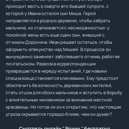
приходит весть о смерти его бывшей супруги, с
которой у Ивана остался сын Миша. Герой
направляется в родную деревню, чтобы забрать
мальчика, но сталкивается с неожиданностью: у
покойной жены есть еще один сын, живущий с
отчимом Доронина. Иван решает остаться, чтобы
оформить опекунство над Мишей. В процессе он
вынужденно заменяет заболевшего отчима, работая
почтальоном. Развозка корреспонденции
превращается в череду испытаний, где навыки
спецназовца становятся ключевыми. Ему предстоит
обеспечить безопасность деревенских жителей,
стать отцом для обоих мальчиков и вступить в борьбу
с влиятельным чиновником за внимание местной
красавицы. Но готов ли он к открытию, что настоящая
угроза скрывается гораздо ближе, чем он думал?
Смотреть онлайн " Ронин " бесплатно